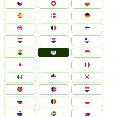
България
Switzerland
Czechia
Deutschland
Denmark
España
Suomi
France
United Kingdom
Greece
Hrvatska
Magyarország
Israel
Indonesia
India
Italia
JA
Japan
South Korea
Malay
Mexico
Nederland
Norge
Portugal
Polska
România
Россия
Slovensko
Ruoŧŧa
ไทย