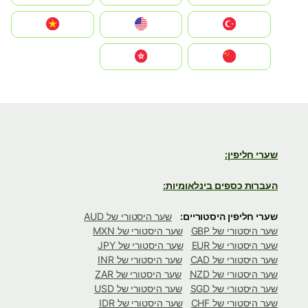
Türkiye
United States
Vietnam
中国
中國香港特別行政區
שערי חליפין:
העברות כספים בינלאומיות:
שערי חליפין היסטוריים:
שער היסטורי של AUD
שער היסטורי של GBP
שער היסטורי של MXN
שער היסטורי של EUR
שער היסטורי של JPY
שער היסטורי של CAD
שער היסטורי של INR
שער היסטורי של NZD
שער היסטורי של ZAR
שער היסטורי של SGD
שער היסטורי של USD
שער היסטורי של CHF
שער היסטורי של IDR