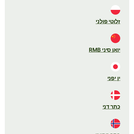
זלוטי פולני
יואן סיני RMB
ין יפני
כתר דני