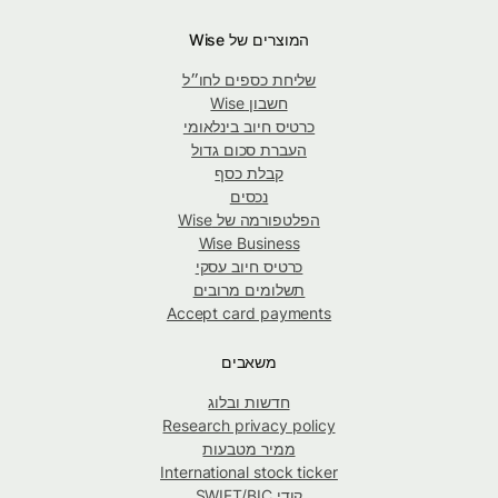
המוצרים של Wise
שליחת כספים לחו״ל
חשבון Wise
כרטיס חיוב בינלאומי
העברת סכום גדול
קבלת כסף
נכסים
הפלטפורמה של Wise
Wise Business
כרטיס חיוב עסקי
תשלומים מרובים
Accept card payments
משאבים
חדשות ובלוג
Research privacy policy
ממיר מטבעות
International stock ticker
קודי SWIFT/BIC