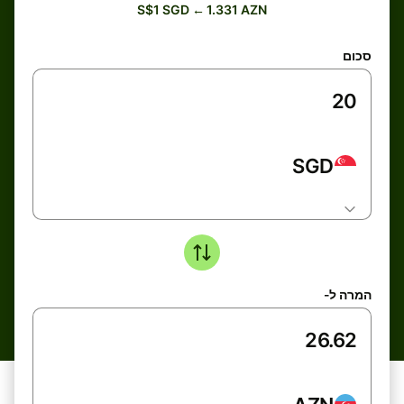
S$1 SGD ← 1.331 AZN
סכום
SGD
המרה ל-