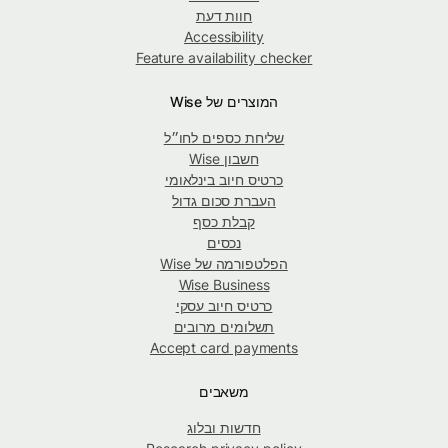
חוות דעת
Accessibility
Feature availability checker
המוצרים של Wise
שליחת כספים לחו״ל
חשבון Wise
כרטיס חיוב בינלאומי
העברת סכום גדול
קבלת כסף
נכסים
הפלטפורמה של Wise
Wise Business
כרטיס חיוב עסקי
תשלומים מרובים
Accept card payments
משאבים
חדשות ובלוג