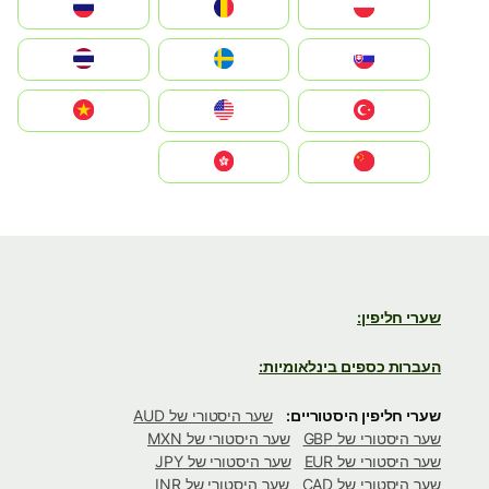
Polska
România
Россия
Slovensko
Ruoŧŧa
ไทย
Türkiye
United States
Vietnam
中国
中國香港特別行政區
שערי חליפין:
העברות כספים בינלאומיות:
שערי חליפין היסטוריים:
שער היסטורי של AUD
שער היסטורי של GBP
שער היסטורי של MXN
שער היסטורי של EUR
שער היסטורי של JPY
שער היסטורי של CAD
שער היסטורי של INR