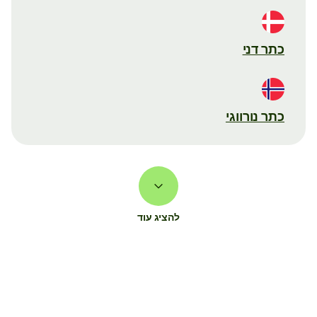
כתר דני
כתר נורווגי
להציג עוד