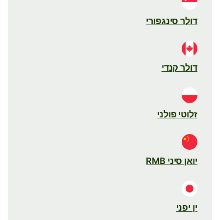
דולר סינגפורי
דולר קנדי
זלוטי פולני
יואן סיני RMB
ין יפני