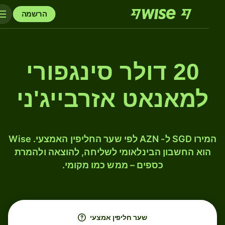
הרשמה
20 דולר סינגפורי
למאנאט אזרבייג'ני
המירו SGD ל- AZN לפי שער החליפין האמצעי. Wise
הוא החשבון הבינלאומי לשליחה, להוצאה ולהמרת
כספים – ממש כמו מקומי.
שער חליפין אמצעי