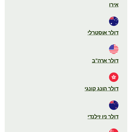
אירו
דולר אוסטרלי
דולר ארה"ב
דולר הונג קונגי
דולר ניו זילנדי