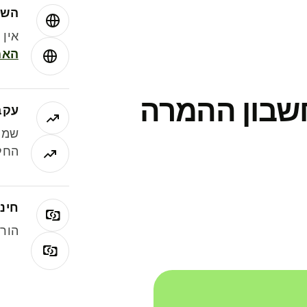
השו
אין עמ
האמ
חשבון ההמרה
עקב
שמר
החלי
חינם
הורי