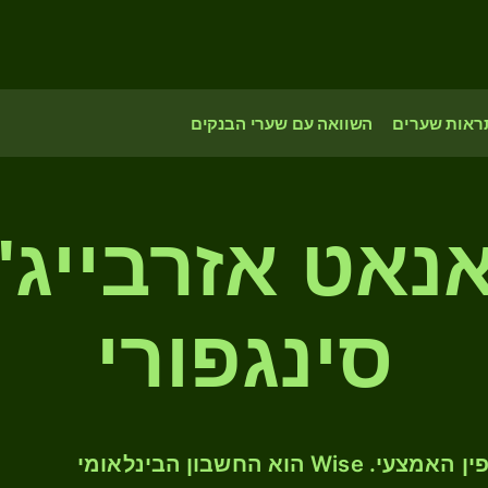
ראות שערים
השוואה עם שערי הבנקים
5, מאנאט אזרבייג
סינגפורי
המירו AZN ל- SGD לפי שער החליפין האמצעי. Wise הוא החשבון הבינלאומי