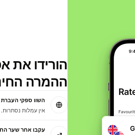
הורידו את א
ההמרה החינמית
השוו ספקי העברת 
אין עמלות נסתרות. עם Wise תמיד תק
עקבו אחר שער החל