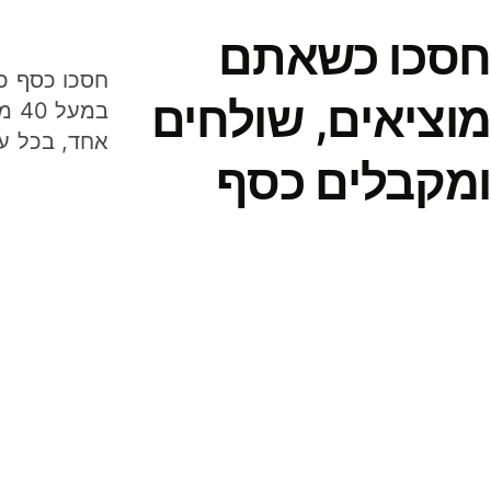
חסכו כשאתם
מוציאים, שולחים
במע
אחד, בכל ע
ומקבלים כסף