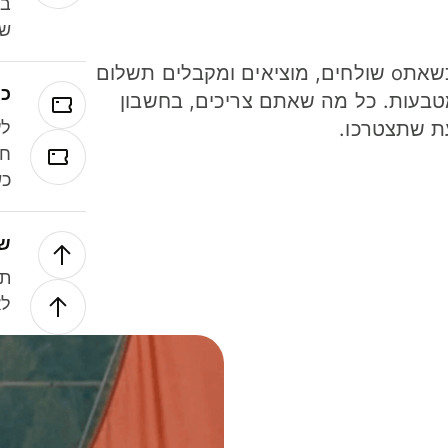
במ
שנ
חסכו כסף כשאתo שולחים, מוציאים ומקבלים תשלום
כר
ל 40 מטבעות. כל מה שאתם צריכים, בחשבון
ת שתצטרכו.
לע
חל
כש
של
תנ
לא