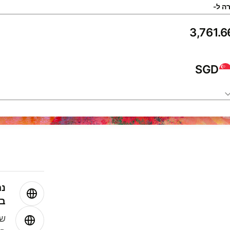
ה ל-
SGD
נה
בע
שמ