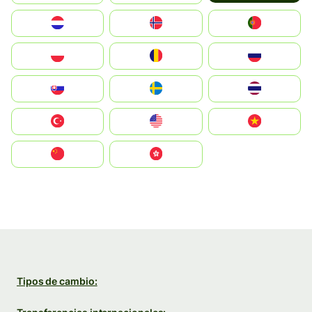
Nederland
Norge
Portugal
Polska
România
Россия
Slovensko
Ruoŧŧa
ไทย
Türkiye
United States
Vietnam
中国
中國香港特別行政區
Tipos de cambio: