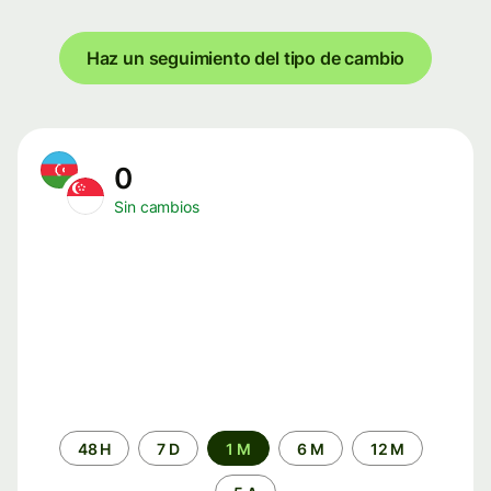
Haz un seguimiento del tipo de cambio
0
Sin cambios
Periodo
48 H
7 D
1 M
6 M
12 M
de
tiempo