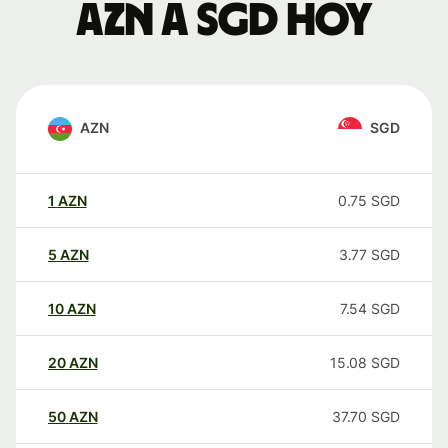
AZN a SGD hoy
AZN
SGD
1
AZN
0.75
SGD
5
AZN
3.77
SGD
10
AZN
7.54
SGD
20
AZN
15.08
SGD
50
AZN
37.70
SGD