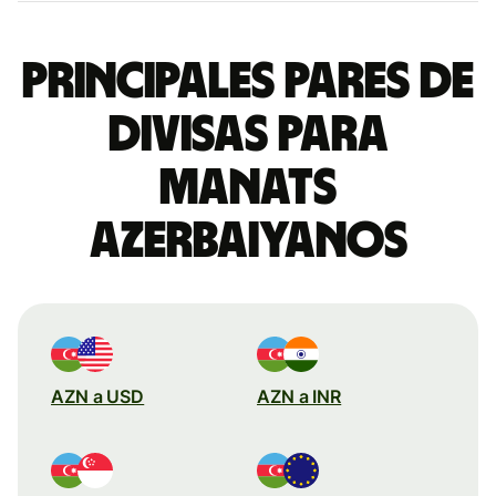
Principales pares de
divisas para
manats
azerbaiyanos
AZN a USD
AZN a INR