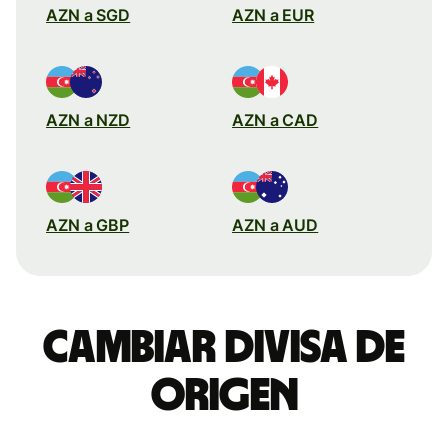
AZN a SGD
AZN a EUR
AZN a NZD
AZN a CAD
AZN a GBP
AZN a AUD
Cambiar divisa de
origen