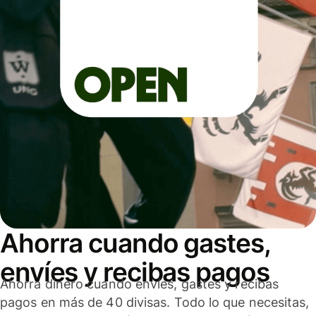
Ahorra cuando gastes,
envíes y recibas pagos
Ahorra dinero cuando envíes, gastes y recibas
pagos en más de 40 divisas. Todo lo que necesitas,