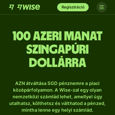
Regisztráció
100 azeri manat
szingapúri
dollárra
AZN átváltása SGD pénznemre a piaci
középárfolyamon. A Wise-zal egy olyan
nemzetközi számlád lehet, amellyel úgy
utalhatsz, költhetsz és válthatod a pénzed,
mintha lenne egy helyi számlád.