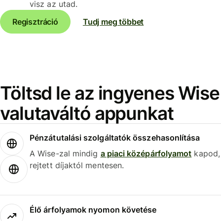
visz az utad.
Regisztráció
Tudj meg többet
Töltsd le az ingyenes Wise
valutaváltó appunkat
Pénzátutalási szolgáltatók összehasonlítása
A Wise-zal mindig
a piaci középárfolyamot
kapod,
rejtett díjaktól mentesen.
Élő árfolyamok nyomon követése