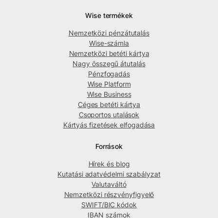
Wise termékek
Nemzetközi pénzátutalás
Wise-számla
Nemzetközi betéti kártya
Nagy összegű átutalás
Pénzfogadás
Wise Platform
Wise Business
Céges betéti kártya
Csoportos utalások
Kártyás fizetések elfogadása
Források
Hírek és blog
Kutatási adatvédelmi szabályzat
Valutaváltó
Nemzetközi részvényfigyelő
SWIFT/BIC kódok
IBAN számok