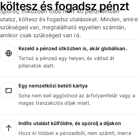
költesz és fogadsz pénzt
Spórolj, miközben több mint 40 pénznemben
utalsz, költesz és fogadsz utalásokat. Minden, amire
szükséged van, megtalálható egyetlen számlán,
amikor csak szükséged van rá.
Kezeld a pénzed útközben is, akár globálisan.
Tartsd a pénzed egy helyen, és váltsd át
pillanatok alatt.
Egy nemzetközi betéti kártya
Soha nem kell aggódnod az árfolyamfelár vagy a
magas tranzakciós díjak miatt.
Indíts utalást külföldre, és spórolj a díjakon
Hozz ki többet a pénzedből, nem számít, merre