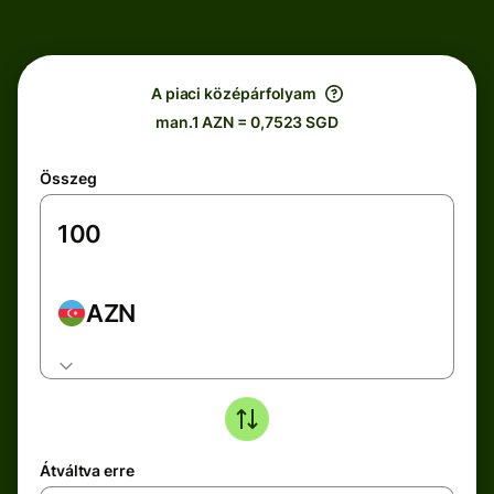
A piaci középárfolyam
man.1 AZN = 0,7523 SGD
Összeg
AZN
Átváltva erre