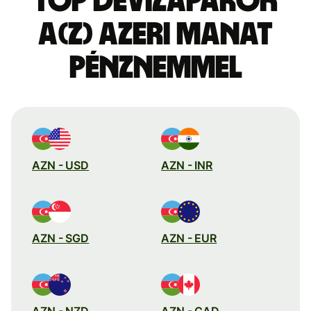
Top devizapárok
a(z) azeri manat
pénznemmel
AZN - USD
AZN - INR
AZN - SGD
AZN - EUR
AZN - NZD
AZN - CAD