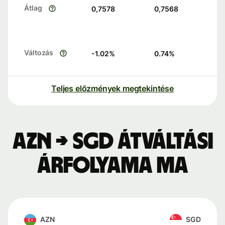
Átlag
0,7578
0,7568
Változás
-1.02
%
0.74
%
Teljes előzmények megtekintése
AZN → SGD átváltási
árfolyama ma
AZN
SGD