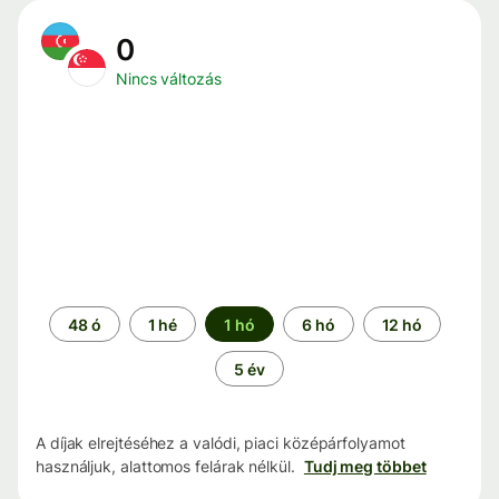
0
Nincs változás
Időszak
48 ó
1 hé
1 hó
6 hó
12 hó
5 év
A díjak elrejtéséhez a valódi, piaci középárfolyamot
használjuk, alattomos felárak nélkül.
Tudj meg többet