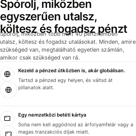
Spórolj, miközben
egyszerűen utalsz,
költesz és fogadsz pénzt
Spórolj, miközben több mint 40 pénznemben
utalsz, költesz és fogadsz utalásokat. Minden, amire
szükséged van, megtalálható egyetlen számlán,
amikor csak szükséged van rá.
Kezeld a pénzed útközben is, akár globálisan.
Tartsd a pénzed egy helyen, és váltsd át
pillanatok alatt.
Egy nemzetközi betéti kártya
Soha nem kell aggódnod az árfolyamfelár vagy a
magas tranzakciós díjak miatt.