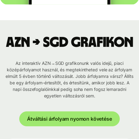
AZN → SGD grafikon
Az interaktív AZN→SGD grafikonunk valós idejű, piaci
középárfolyamot használ, és megtekintheted vele az árfolyam
elmúlt 5 évben történő változását. Jobb árfolyamra vársz? Állíts
be egy árfolyam-értesítőt, és értesítünk, amikor jobb lesz. A
napi összefoglalóinkkal pedig soha nem fogsz lemaradni
egyetlen változásról sem.
Átváltási árfolyam nyomon követése