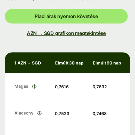
Piaci árak nyomon követése
AZN → SGD grafikon megtekintése
1 AZN → SGD
Elmúlt 30 nap
Elmúlt 90 nap
Magas
0,7616
0,7632
Alacsony
0,7523
0,7468