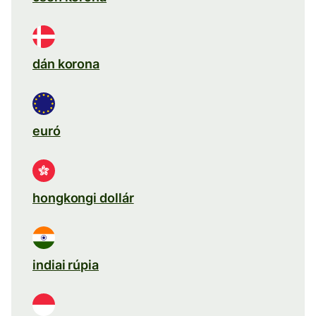
dán korona
euró
hongkongi dollár
indiai rúpia