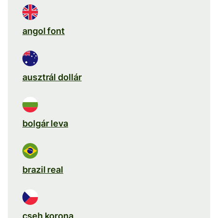
angol font
ausztrál dollár
bolgár leva
brazil real
cseh korona