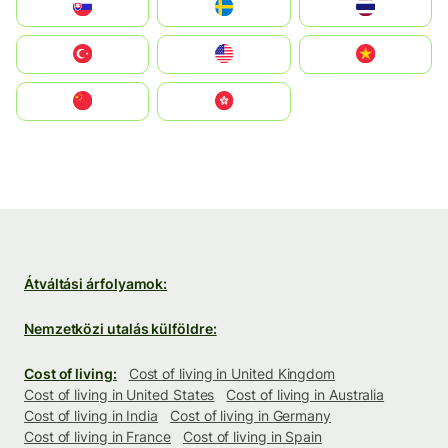
Slovensko
Ruoŧŧa
ไทย
Türkiye
United States
Vietnam
中国
中國香港特別行政區
Átváltási árfolyamok:
Nemzetközi utalás külföldre:
Cost of living:
Cost of living in United Kingdom
Cost of living in United States
Cost of living in Australia
Cost of living in India
Cost of living in Germany
Cost of living in France
Cost of living in Spain