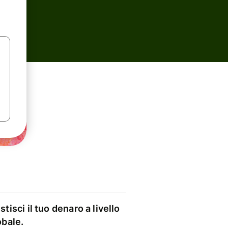
stisci il tuo denaro a livello
obale.