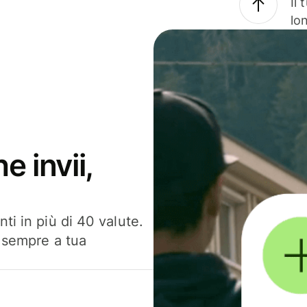
Il
lo
e invii,
ti in più di 40 valute.
, sempre a tua