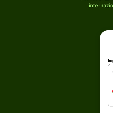
internazi
Im