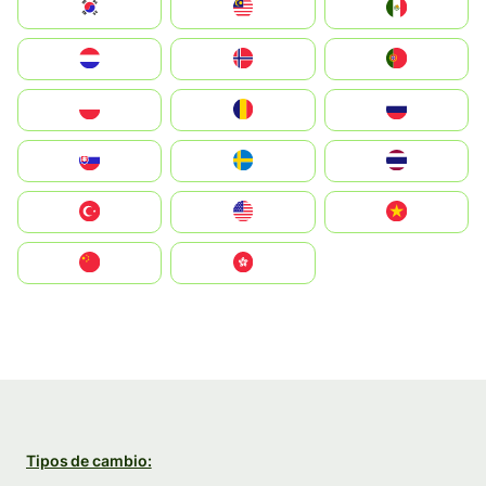
South Korea
Malay
Mexico
Nederland
Norge
Portugal
Polska
România
Россия
Slovensko
Ruoŧŧa
ไทย
Türkiye
United States
Vietnam
中国
中國香港特別行政區
Tipos de cambio: