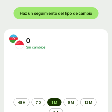
Haz un seguimiento del tipo de cambio
0
Sin cambios
Periodo
48 H
7 D
1 M
6 M
12 M
de
tiempo