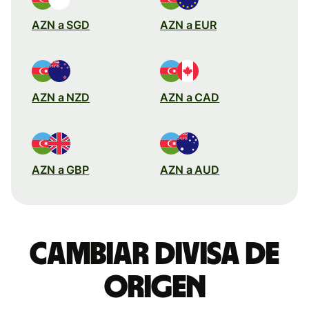
AZN a SGD
AZN a EUR
AZN a NZD
AZN a CAD
AZN a GBP
AZN a AUD
Cambiar divisa de
origen