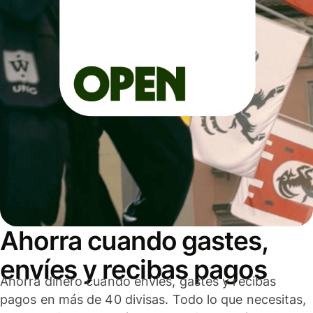
Ahorra cuando gastes,
envíes y recibas pagos
Ahorra dinero cuando envíes, gastes y recibas
pagos en más de 40 divisas. Todo lo que necesitas,