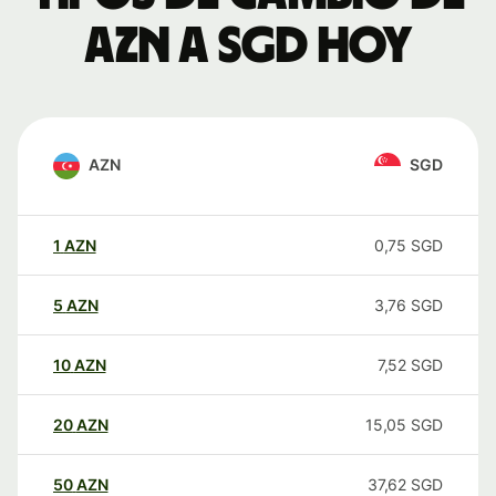
AZN a SGD hoy
AZN
SGD
1
AZN
0,75
SGD
5
AZN
3,76
SGD
10
AZN
7,52
SGD
20
AZN
15,05
SGD
50
AZN
37,62
SGD