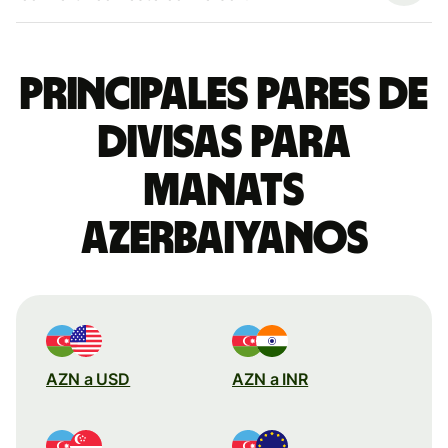
Principales pares de
divisas para
manats
azerbaiyanos
AZN a USD
AZN a INR