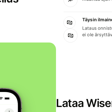
Täysin ilmain
Lataus onnist
ei ole ärsyttä
Lataa Wise