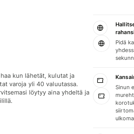
Hallits
rahansi
Pidä ka
yhdess
sekunn
haa kun lähetät, kulutat ja
Kansai
at varoja yli 40 valuutassa.
Sinun e
rvitsemasi löytyy aina yhdeltä ja
mureht
lillä.
korotuk
siirtom
ulkomai