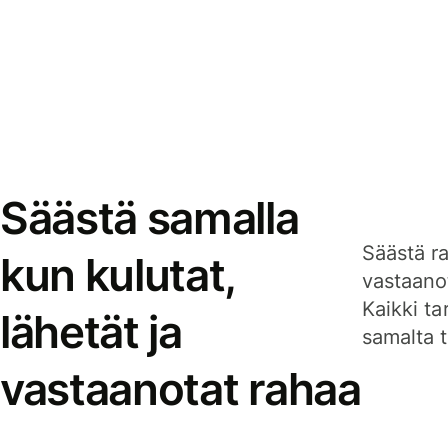
Säästä samalla
Säästä ra
kun kulutat,
vastaanot
Kaikki ta
lähetät ja
samalta ti
vastaanotat rahaa