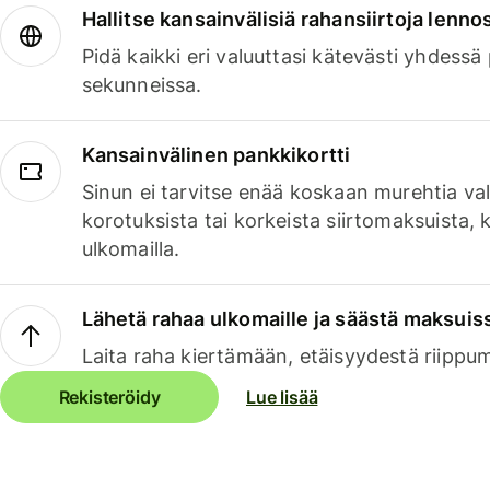
Hallitse kansainvälisiä rahansiirtoja lenno
Pidä kaikki eri valuuttasi kätevästi yhdessä
sekunneissa.
Kansainvälinen pankkikortti
Sinun ei tarvitse enää koskaan murehtia va
korotuksista tai korkeista siirtomaksuista,
ulkomailla.
Lähetä rahaa ulkomaille ja säästä maksuis
Laita raha kiertämään, etäisyydestä riippu
Rekisteröidy
Lue lisää