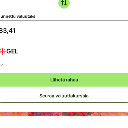
unnettu valuutaksi
GEL
Lähetä rahaa
Seuraa valuuttakurssia