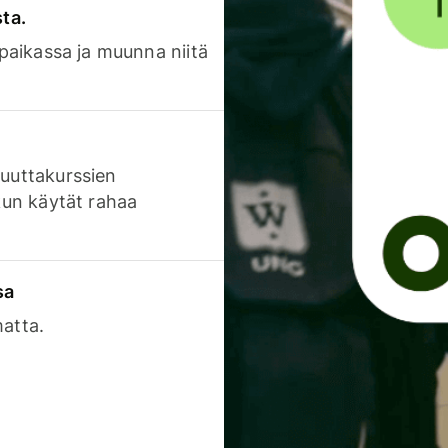
sta.
 paikassa ja muunna niitä
luuttakurssien
 kun käytät rahaa
sa
matta.