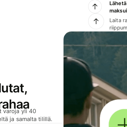
Lähetä 
maksu
Laita r
riippum
utat,
 rahaa
 varoja yli 40
ä ja samalta tilillä.