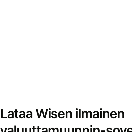
Lataa Wisen ilmainen
valuuttamuunnin-sove