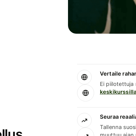
Vertaile rahan
Ei piilotettuj
keskikurssill
Seuraa reaali
Tallenna suosi
llus
muuttuu ajan 