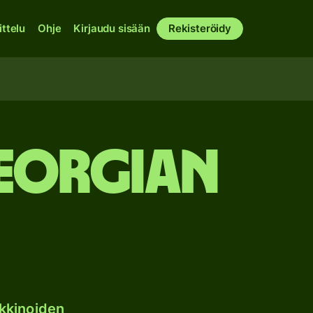
ittelu
Ohje
Kirjaudu sisään
Rekisteröidy
Georgian
kkinoiden