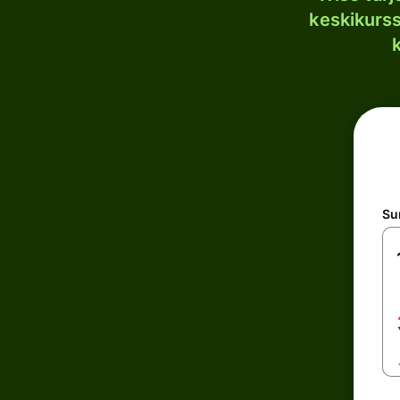
keskikurssi
S