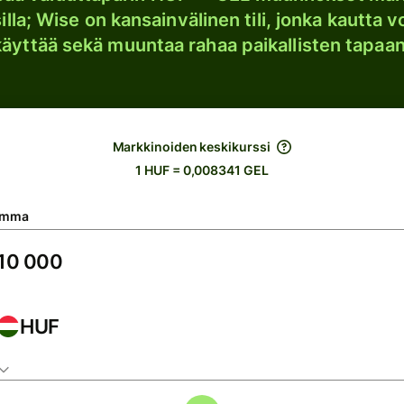
lla; Wise on kansainvälinen tili, jonka kautta vo
käyttää sekä muuntaa rahaa paikallisten tapaan
Markkinoiden keskikurssi
1 HUF = 0,008341 GEL
umma
HUF