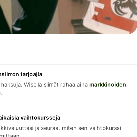
siirron tarjoajia
a maksuja. Wisella siirrät rahaa aina
markkinoiden
a
.
aikaisia vaihtokursseja
kkivaluuttasi ja seuraa, miten sen vaihtokurssi
mittaan.