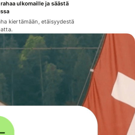
rahaa ulkomaille ja säästä
issa
aha kiertämään, etäisyydestä
atta.