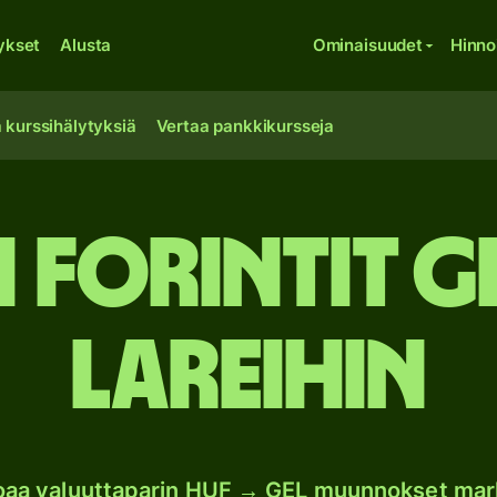
ykset
Alusta
Ominaisuudet
Hinno
 kurssihälytyksiä
Vertaa pankkikursseja
 forintit 
lareihin
joaa valuuttaparin HUF → GEL muunnokset mar