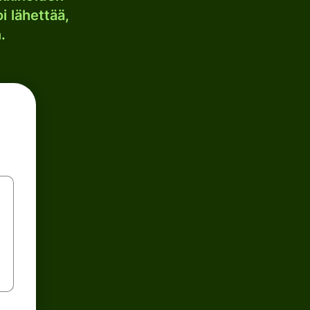
i lähettää,
.