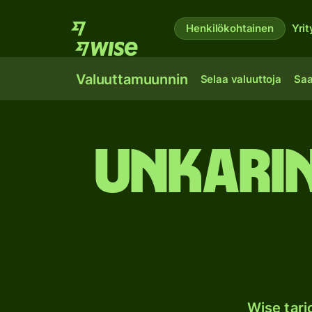
Henkilökohtainen
Yrit
Valuuttamuunnin
Selaa valuuttoja
Saa
Unkarin
Wise tar