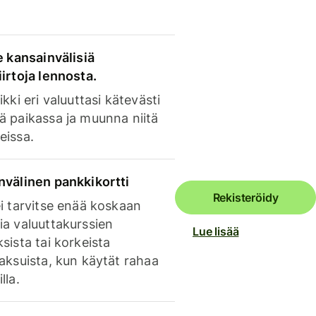
e kansainvälisiä
irtoja lennosta.
ikki eri valuuttasi kätevästi
ä paikassa ja muunna niitä
eissa.
nvälinen pankkikortti
Rekisteröidy
i tarvitse enää koskaan
ia valuuttakurssien
Lue lisää
sista tai korkeista
aksuista, kun käytät rahaa
lla.