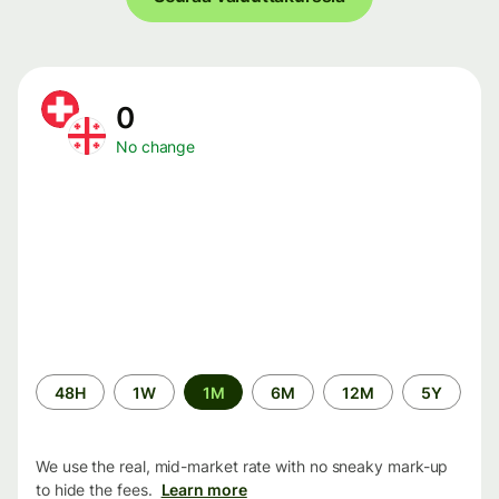
0
No change
Time
48H
1W
1M
6M
12M
5Y
period
We use the real, mid-market rate with no sneaky mark-up
to hide the fees.
Learn more