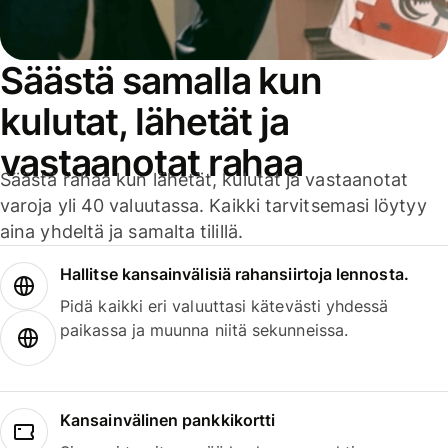
Säästä samalla kun
kulutat, lähetät ja
vastaanotat rahaa
Säästä rahaa kun lähetät, kulutat ja vastaanotat
varoja yli 40 valuutassa. Kaikki tarvitsemasi löytyy
aina yhdeltä ja samalta tilillä.
Hallitse kansainvälisiä rahansiirtoja lennosta.
Pidä kaikki eri valuuttasi kätevästi yhdessä
paikassa ja muunna niitä sekunneissa.
Kansainvälinen pankkikortti