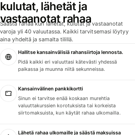
kulutat, lähetät ja
vastaanotat rahaa
Säästä rahaa kun lähetät, kulutat ja vastaanotat
varoja yli 40 valuutassa. Kaikki tarvitsemasi löytyy
aina yhdeltä ja samalta tilillä.
Hallitse kansainvälisiä rahansiirtoja lennosta.
Pidä kaikki eri valuuttasi kätevästi yhdessä
paikassa ja muunna niitä sekunneissa.
Kansainvälinen pankkikortti
Sinun ei tarvitse enää koskaan murehtia
valuuttakurssien korotuksista tai korkeista
siirtomaksuista, kun käytät rahaa ulkomailla.
Lähetä rahaa ulkomaille ja säästä maksuissa