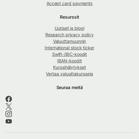
Accept card payments
Resurssit
Uutiset ja blogi
Research privacy policy
Valuuttamuunnin
International stock ticker
Swift-/BIC-koodit
IBAN-koodit
Kurssihälytykset
Vertaa valuuttakursseja
Seuraa meitä