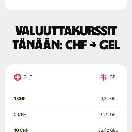
Valuuttakurssit
tänään: CHF → GEL
CHF
GEL
1
CHF
3,24
GEL
5
CHF
16,21
GEL
10
CHF
32,42
GEL