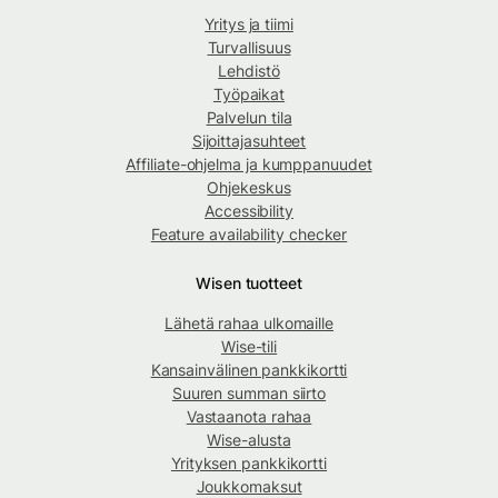
Yritys ja tiimi
Turvallisuus
Lehdistö
Työpaikat
Palvelun tila
Sijoittajasuhteet
Affiliate-ohjelma ja kumppanuudet
Ohjekeskus
Accessibility
Feature availability checker
Wisen tuotteet
Lähetä rahaa ulkomaille
Wise-tili
Kansainvälinen pankkikortti
Suuren summan siirto
Vastaanota rahaa
Wise-alusta
Yrityksen pankkikortti
Joukkomaksut