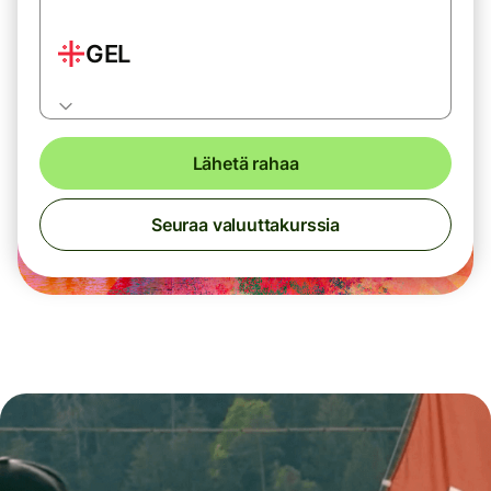
GEL
Lähetä rahaa
Seuraa valuuttakurssia