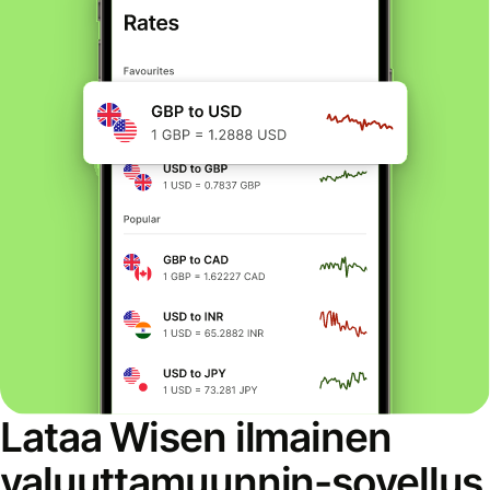
Lataa Wisen ilmainen
valuuttamuunnin-sovellus