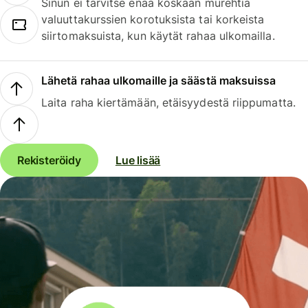
Sinun ei tarvitse enää koskaan murehtia
valuuttakurssien korotuksista tai korkeista
siirtomaksuista, kun käytät rahaa ulkomailla.
Lähetä rahaa ulkomaille ja säästä maksuissa
Laita raha kiertämään, etäisyydestä riippumatta.
Rekisteröidy
Lue lisää