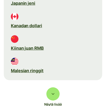
Japanin jeni
Kanadan dollari
Kiinan juan RMB
Malesian ringgit
Näytä lisää