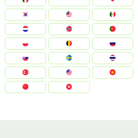
Italia
JA
Japan
South Korea
Malay
Mexico
Nederland
Norge
Portugal
Polska
România
Россия
Slovensko
Ruoŧŧa
ไทย
Türkiye
United States
Vietnam
中国
中國香港特別行政區