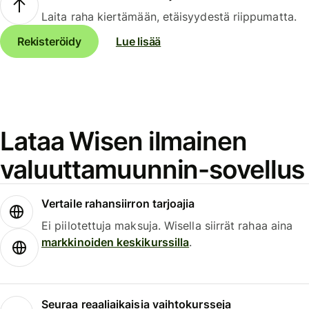
Laita raha kiertämään, etäisyydestä riippumatta.
Rekisteröidy
Lue lisää
Lataa Wisen ilmainen
valuuttamuunnin-sovellus
Vertaile rahansiirron tarjoajia
Ei piilotettuja maksuja. Wisella siirrät rahaa aina
markkinoiden keskikurssilla
.
Seuraa reaaliaikaisia vaihtokursseja