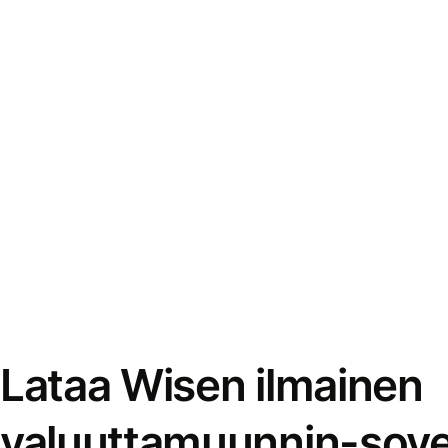
Lataa Wisen ilmainen
valuuttamuunnin-sove