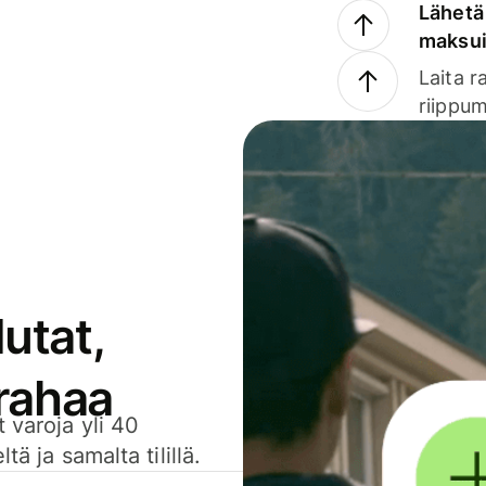
Lähetä 
maksu
Laita r
riippum
utat,
 rahaa
 varoja yli 40
ä ja samalta tilillä.