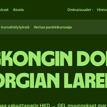
ykset
Alusta
Ominaisuudet
Hinno
 kurssihälytyksiä
Vertaa pankkikursseja
kongin dol
rgian lare
joaa valuuttaparin HKD → GEL muunnokset mar