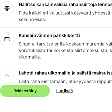
Hallitse kansainvälisiä rahansiirtoja lenno
Pidä kaikki eri valuuttasi kätevästi yhdessä
sekunneissa.
Kansainvälinen pankkikortti
Sinun ei tarvitse enää koskaan murehtia va
korotuksista tai korkeista siirtomaksuista,
ulkomailla.
Lähetä rahaa ulkomaille ja säästä maksuis
Laita raha kiertämään, etäisyydestä riippu
Rekisteröidy
Lue lisää