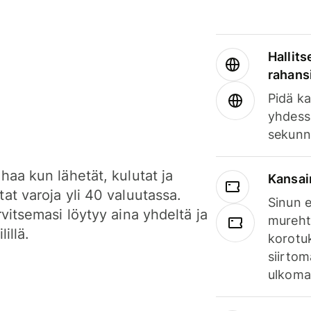
Hallits
rahansi
Pidä ka
yhdess
sekunn
haa kun lähetät, kulutat ja
Kansai
at varoja yli 40 valuutassa.
Sinun e
rvitsemasi löytyy aina yhdeltä ja
mureht
lillä.
korotuk
siirtom
ulkomai