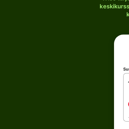
keskikurssi
S