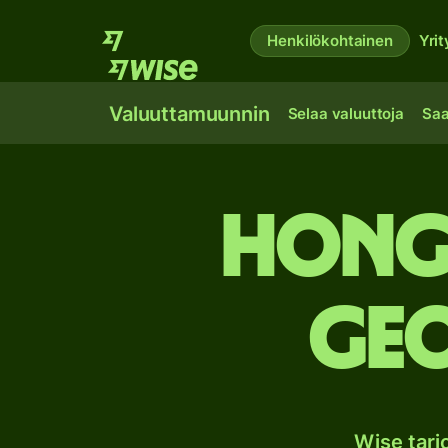
Henkilökohtainen
Yrit
Valuuttamuunnin
Selaa valuuttoja
Saa
Hong
Geo
Wise tar