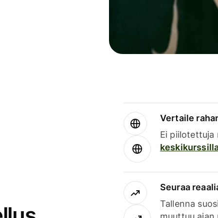
Vertaile rahan
Ei piilotettuj
keskikurssill
Seuraa reaali
Tallenna suosi
llus
muuttuu ajan 