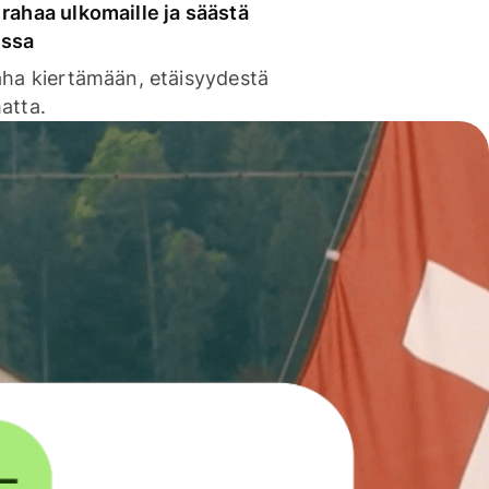
rahaa ulkomaille ja säästä
issa
aha kiertämään, etäisyydestä
atta.