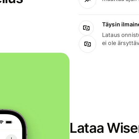
Täysin ilmain
Lataus onnist
ei ole ärsyttä
Lataa Wise