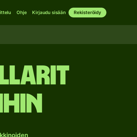
ittelu
Ohje
Kirjaudu sisään
Rekisteröidy
larit
ihin
kkinoiden