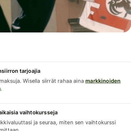
siirron tarjoajia
a maksuja. Wisella siirrät rahaa aina
markkinoiden
a
.
aikaisia vaihtokursseja
kkivaluuttasi ja seuraa, miten sen vaihtokurssi
mittaan.