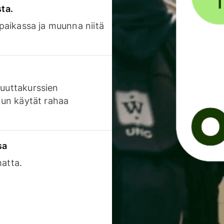
sta.
 paikassa ja muunna niitä
luuttakurssien
 kun käytät rahaa
sa
matta.