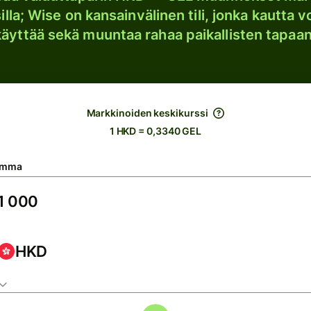
lla; Wise on kansainvälinen tili, jonka kautta vo
käyttää sekä muuntaa rahaa paikallisten tapaan
Markkinoiden keskikurssi
1 HKD = 0,3340 GEL
umma
HKD