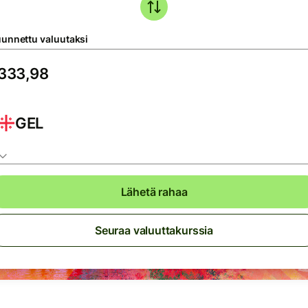
unnettu valuutaksi
GEL
Lähetä rahaa
Seuraa valuuttakurssia