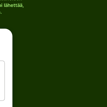
i lähettää,
.