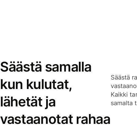
Säästä samalla
Säästä ra
kun kulutat,
vastaanot
Kaikki ta
lähetät ja
samalta ti
vastaanotat rahaa