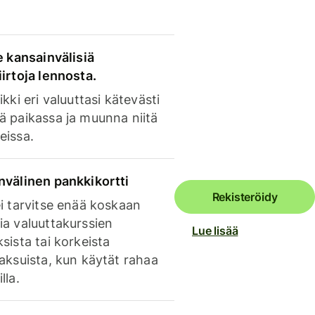
e kansainvälisiä
irtoja lennosta.
ikki eri valuuttasi kätevästi
ä paikassa ja muunna niitä
eissa.
nvälinen pankkikortti
Rekisteröidy
i tarvitse enää koskaan
ia valuuttakurssien
Lue lisää
sista tai korkeista
aksuista, kun käytät rahaa
lla.