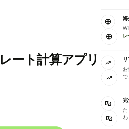
海
W
レ
替レート計算アプリ
リ
お
で
完
た
わ