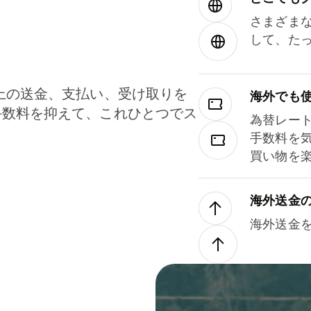
さまざま
して、た
上の送金、支払い、受け取りを
海外でも
手数料を抑えて、これひとつでス
為替レー
。
手数料を
買い物を
海外送金
海外送金