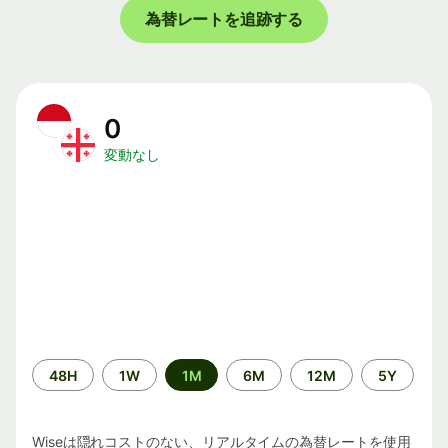
為替レートを追跡する
0
変動なし
期
48H
1W
1M
6M
12M
5Y
間
Wiseは隠れコストのない、リアルタイムの為替レートを使用