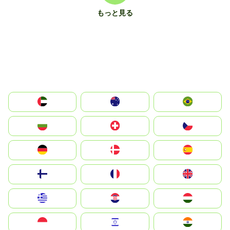
もっと見る
الإمارات العربية المتحدة
Australia
Brazil
България
Switzerland
Czechia
Deutschland
Denmark
España
Suomi
France
United Kingdom
Greece
Hrvatska
Magyarország
Indonesia
Israel
India