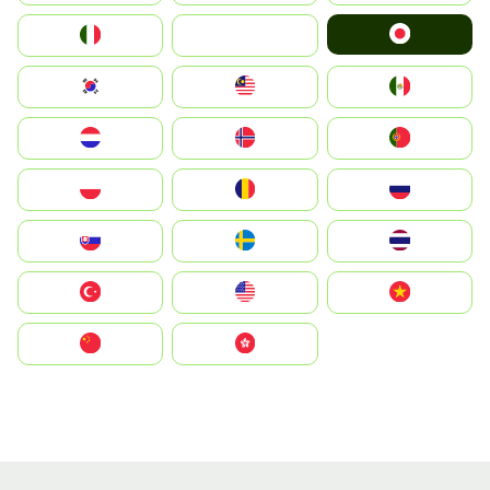
Japan
Italia
JA
South Korea
Malay
Mexico
Nederland
Norge
Portugal
Polska
România
Россия
Slovensko
Ruoŧŧa
ไทย
Türkiye
United States
Vietnam
中国
中國香港特別行政區