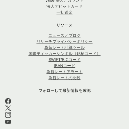
Wise 法人アカウント
法人デビットカード
一括送金
リソース
ニュースとブログ
リサーチプライバシーポリシー
為替レート計算ツール
国際ティッカーシンボル（銘柄コード）
SWIFT/BICコード
IBANコード
為替レートアラート
為替レートの比較
フォローして最新情報を確認