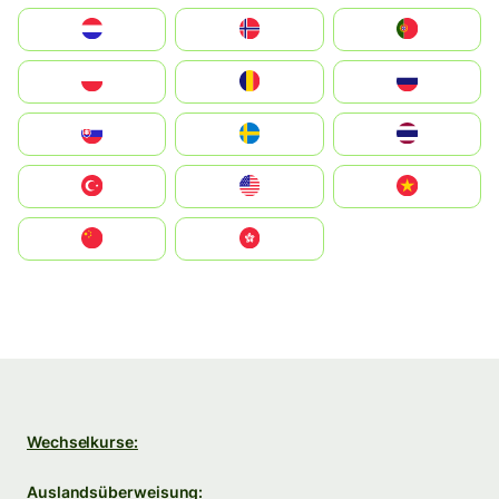
Nederland
Norge
Portugal
Polska
România
Россия
Slovensko
Ruoŧŧa
ไทย
Türkiye
United States
Vietnam
中国
中國香港特別行政區
Wechselkurse:
Auslandsüberweisung: