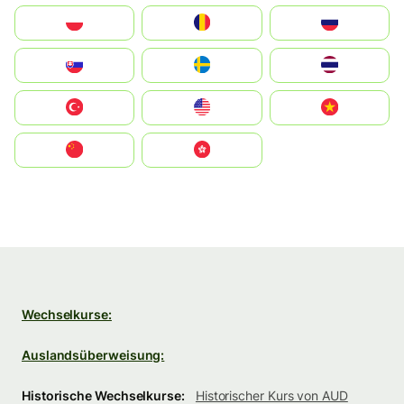
Polska
România
Россия
Slovensko
Ruoŧŧa
ไทย
Türkiye
United States
Vietnam
中国
中國香港特別行政區
Wechselkurse:
Auslandsüberweisung:
Historische Wechselkurse:
Historischer Kurs von AUD