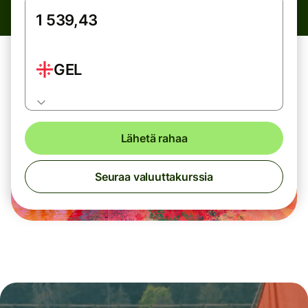
GEL
Lähetä rahaa
Seuraa valuuttakurssia