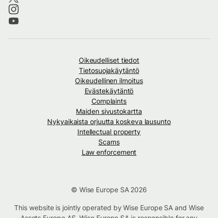
Oikeudelliset tiedot
Tietosuojakäytäntö
Oikeudellinen ilmoitus
Evästekäytäntö
Complaints
Maiden sivustokartta
Nykyaikaista orjuutta koskeva lausunto
Intellectual property
Scams
Law enforcement
© Wise Europe SA 2026
This website is jointly operated by Wise Europe SA and Wise
Assets Europe AS. Wise Europe SA is responsible for any