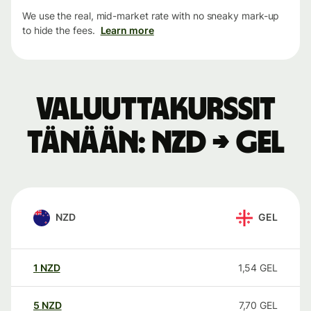
We use the real, mid-market rate with no sneaky mark-up
to hide the fees.
Learn more
Valuuttakurssit
tänään: NZD → GEL
NZD
GEL
1
NZD
1,54
GEL
5
NZD
7,70
GEL