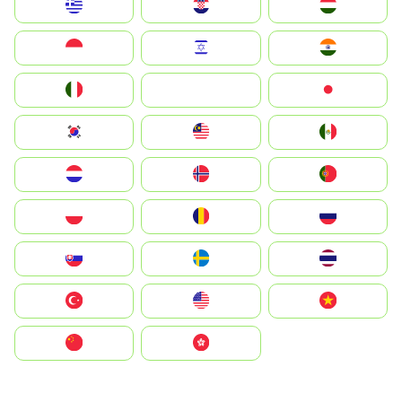
Greece
Hrvatska
Magyarország
Indonesia
Israel
India
Italia
JA
Japan
South Korea
Malay
Mexico
Nederland
Norge
Portugal
Polska
România
Россия
Slovensko
Ruoŧŧa
ไทย
Türkiye
United States
Vietnam
中国
中國香港特別行政區