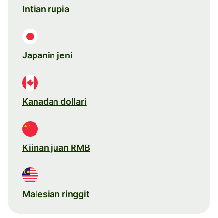
Intian rupia
Japanin jeni
Kanadan dollari
Kiinan juan RMB
Malesian ringgit