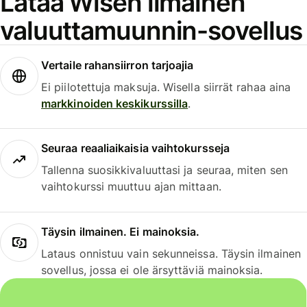
Lataa Wisen ilmainen
valuuttamuunnin-sovellus
Vertaile rahansiirron tarjoajia
Ei piilotettuja maksuja. Wisella siirrät rahaa aina
markkinoiden keskikurssilla
.
Seuraa reaaliaikaisia vaihtokursseja
Tallenna suosikkivaluuttasi ja seuraa, miten sen
vaihtokurssi muuttuu ajan mittaan.
Täysin ilmainen. Ei mainoksia.
Lataus onnistuu vain sekunneissa. Täysin ilmainen
sovellus, jossa ei ole ärsyttäviä mainoksia.