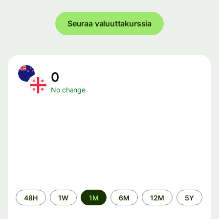
Seuraa valuuttakurssia
0
No change
Time
48H
1W
1M
6M
12M
5Y
period