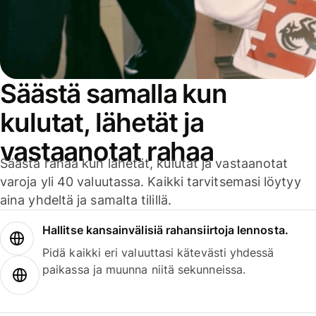
Säästä samalla kun
kulutat, lähetät ja
vastaanotat rahaa
Säästä rahaa kun lähetät, kulutat ja vastaanotat
varoja yli 40 valuutassa. Kaikki tarvitsemasi löytyy
aina yhdeltä ja samalta tilillä.
Hallitse kansainvälisiä rahansiirtoja lennosta.
Pidä kaikki eri valuuttasi kätevästi yhdessä
paikassa ja muunna niitä sekunneissa.