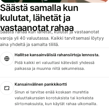
Säästä samalla kun
kulutat, lähetät ja
vastaanotat rahaa
Säästä rahaa kun lähetät, kulutat ja vastaanotat
varoja yli 40 valuutassa. Kaikki tarvitsemasi löytyy
aina yhdeltä ja samalta tilillä.
Hallitse kansainvälisiä rahansiirtoja lennosta.
Pidä kaikki eri valuuttasi kätevästi yhdessä
paikassa ja muunna niitä sekunneissa.
Kansainvälinen pankkikortti
Sinun ei tarvitse enää koskaan murehtia
valuuttakurssien korotuksista tai korkeista
siirtomaksuista, kun käytät rahaa ulkomailla.