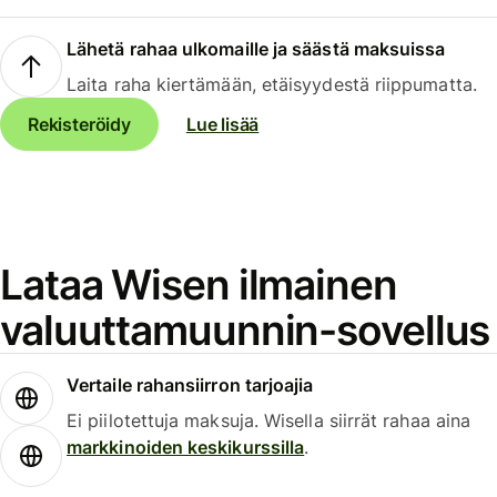
Lähetä rahaa ulkomaille ja säästä maksuissa
Laita raha kiertämään, etäisyydestä riippumatta.
Rekisteröidy
Lue lisää
Lataa Wisen ilmainen
valuuttamuunnin-sovellus
Vertaile rahansiirron tarjoajia
Ei piilotettuja maksuja. Wisella siirrät rahaa aina
markkinoiden keskikurssilla
.