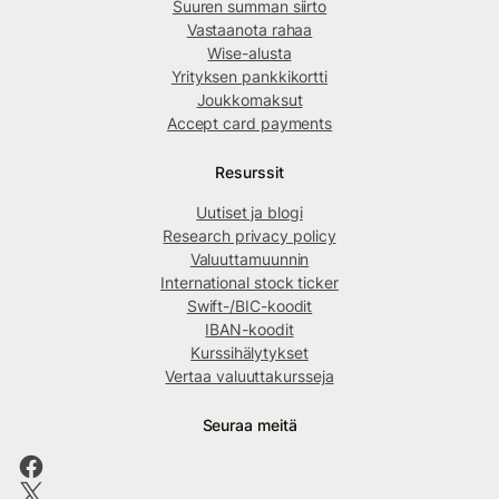
Suuren summan siirto
Vastaanota rahaa
Wise-alusta
Yrityksen pankkikortti
Joukkomaksut
Accept card payments
Resurssit
Uutiset ja blogi
Research privacy policy
Valuuttamuunnin
International stock ticker
Swift-/BIC-koodit
IBAN-koodit
Kurssihälytykset
Vertaa valuuttakursseja
Seuraa meitä