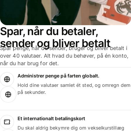
Spar, når du betaler,
sender og bliver betalt
Spar penge, når du sender, bruger og bliver betalt i
over 40 valutaer. Alt hvad du behøver, på én konto,
når du har brug for det.
Administrer penge på farten globalt.
Hold dine valutaer samlet ét sted, og omregn dem
på sekunder.
Et internationalt betalingskort
Du skal aldrig bekymre dig om vekselkurstillæg