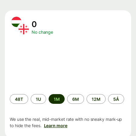
0
No change
Time
48T
1U
1M
6M
12M
5Å
period
We use the real, mid-market rate with no sneaky mark-up
to hide the fees.
Learn more