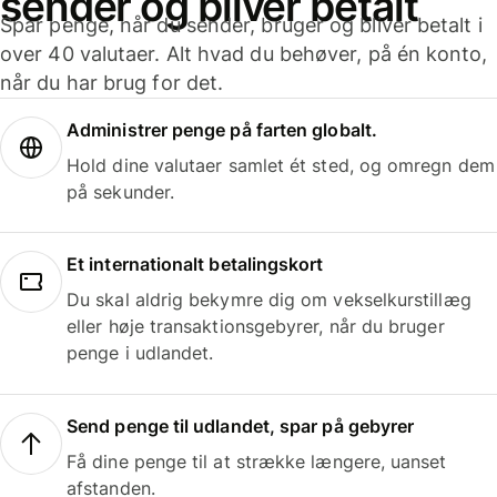
sender og bliver betalt
Spar penge, når du sender, bruger og bliver betalt i
over 40 valutaer. Alt hvad du behøver, på én konto,
når du har brug for det.
Administrer penge på farten globalt.
Hold dine valutaer samlet ét sted, og omregn dem
på sekunder.
Et internationalt betalingskort
Du skal aldrig bekymre dig om vekselkurstillæg
eller høje transaktionsgebyrer, når du bruger
penge i udlandet.
Send penge til udlandet, spar på gebyrer
Få dine penge til at strække længere, uanset
afstanden.