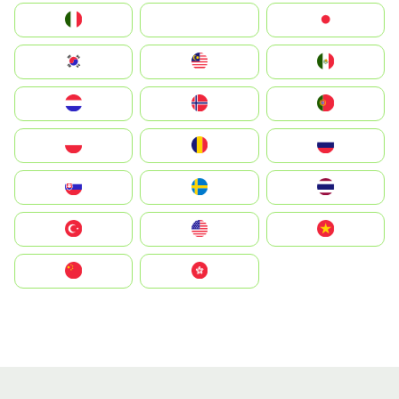
Italia
JA
Japan
South Korea
Malay
Mexico
Nederland
Norge
Portugal
Polska
România
Россия
Slovensko
Ruoŧŧa
ไทย
Türkiye
United States
Vietnam
中国
中國香港特別行政區