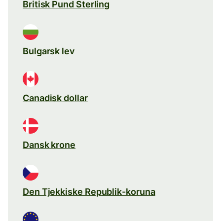
Britisk Pund Sterling
Bulgarsk lev
Canadisk dollar
Dansk krone
Den Tjekkiske Republik-koruna