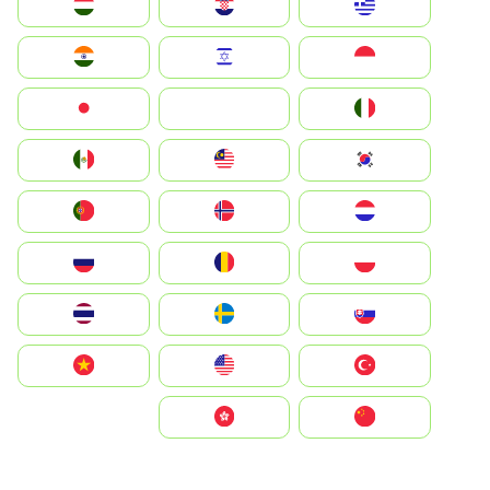
Greece
Hrvatska
Magyarország
Indonesia
Israel
India
Italia
JA
Japan
South Korea
Malay
Mexico
Nederland
Norge
Portugal
Polska
România
Россия
Slovensko
Ruoŧŧa
ไทย
Türkiye
United States
Vietnam
中国
中國香港特別行政區