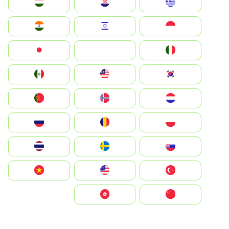
Greece
Hrvatska
Magyarország
Indonesia
Israel
India
Italia
JA
Japan
South Korea
Malay
Mexico
Nederland
Norge
Portugal
Polska
România
Россия
Slovensko
Ruoŧŧa
ไทย
Türkiye
United States
Vietnam
中国
中國香港特別行政區