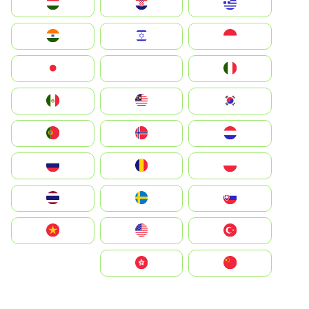
Greece
Hrvatska
Magyarország
Indonesia
Israel
India
Italia
JA
Japan
South Korea
Malay
Mexico
Nederland
Norge
Portugal
Polska
România
Россия
Slovensko
Ruoŧŧa
ไทย
Türkiye
United States
Vietnam
中国
中國香港特別行政區