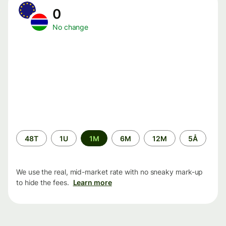
0
No change
Time
48T
1U
1M
6M
12M
5Å
period
We use the real, mid-market rate with no sneaky mark-up
to hide the fees.
Learn more