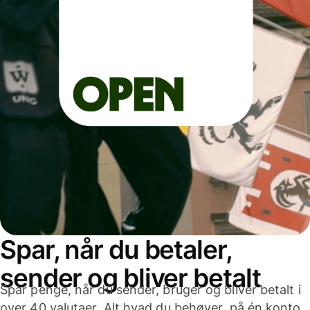
Spar, når du betaler,
sender og bliver betalt
Spar penge, når du sender, bruger og bliver betalt i
over 40 valutaer. Alt hvad du behøver, på én konto,