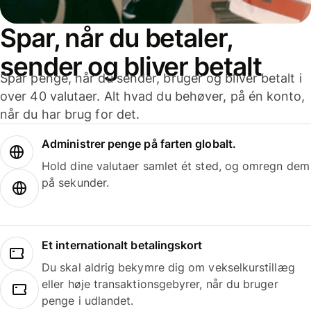
Spar, når du betaler,
sender og bliver betalt
Spar penge, når du sender, bruger og bliver betalt i
over 40 valutaer. Alt hvad du behøver, på én konto,
når du har brug for det.
Administrer penge på farten globalt.
Hold dine valutaer samlet ét sted, og omregn dem
på sekunder.
Et internationalt betalingskort
Du skal aldrig bekymre dig om vekselkurstillæg
eller høje transaktionsgebyrer, når du bruger
penge i udlandet.