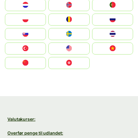
Nederland
Norge
Portugal
Polska
România
Россия
Slovensko
Ruoŧŧa
ไทย
Türkiye
United States
Vietnam
中国
中國香港特別行政區
Valutakurser:
Overfør penge til udlandet: