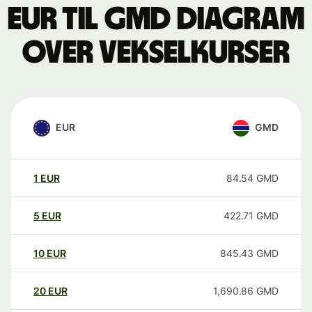
EUR til GMD Diagram
over vekselkurser
EUR
GMD
1
EUR
84.54
GMD
5
EUR
422.71
GMD
10
EUR
845.43
GMD
20
EUR
1,690.86
GMD