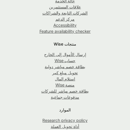
حالة الخدمة
علاقات المستثمرين
الشركات التابعة والشراكات
مركز الدعم
Accessibility
Feature availability checker
منتجات Wise
إرسال الأموال إلى الخارج
حساب Wise
بطاقة خصم مباشر دولية
تحويل مبلغ كبير
استلام المال
منصة Wise
بطاقة خصم مباشر للشركات
مدفوعات جماعية
الموارد
Research privacy policy
أداة تحويل العملة