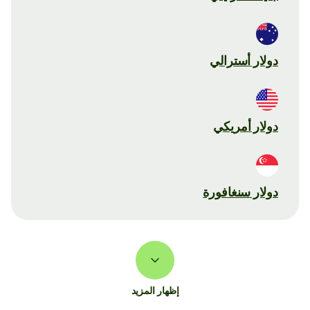
دولار أسترالي
دولار أمريكي
دولار سنغافورة
إظهار المزيد