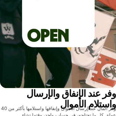
ر عند الإنفاق والإرسال
ستلام الأموال
وفّر المال عند إرسال الأموال وإنفاقها واستلامها بأكثر من 40
لة. كل ما تحتاجه، في حساب واحد، وقتما تشاء.