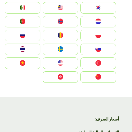
South Korea
Malay
Mexico
Nederland
Norge
Portugal
Polska
România
Россия
Slovensko
Ruoŧŧa
ไทย
Türkiye
United States
Vietnam
中国
中國香港特別行政區
أسعار الصرف: