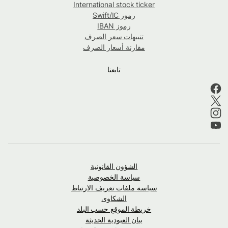
International stock ticker
رموز Swift/IC
رموز IBAN
تنبيهات سعر الصرف
مقارنة أسعار الصرف
تابعنا
الشؤون القانونية
سياسة الخصوصية
سياسة ملفات تعريف الارتباط
الشكاوى
خريطة الموقع حسب البلد
بيان العبودية الحديثة