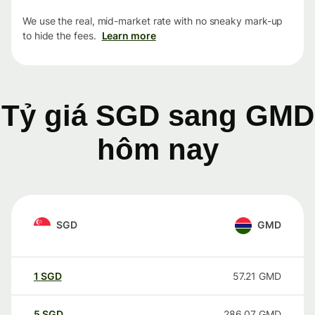
We use the real, mid-market rate with no sneaky mark-up
to hide the fees.
Learn more
Tỷ giá SGD sang GMD
hôm nay
SGD
GMD
1
SGD
57.21
GMD
5
SGD
286.07
GMD