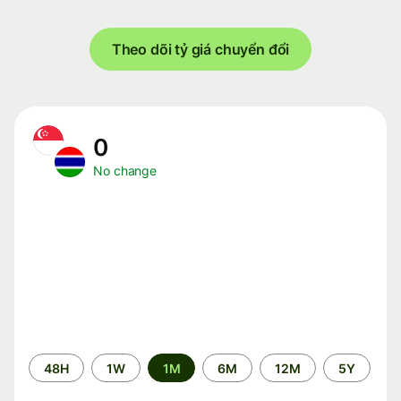
Theo dõi tỷ giá chuyển đổi
0
No change
Time
48H
1W
1M
6M
12M
5Y
period