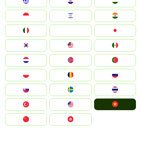
Greece
Hrvatska
Magyarország
Indonesia
Israel
India
Italia
JA
Japan
South Korea
Malay
Mexico
Nederland
Norge
Portugal
Polska
România
Россия
Slovensko
Ruoŧŧa
ไทย
Vietnam
Türkiye
United States
中国
中國香港特別行政區