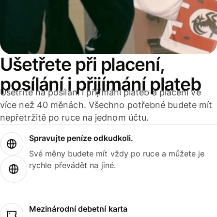
Ušetřete při placení,
posílání i přijímání plateb
Ušetříte na posílání i přijímání plateb a placení ve
více než 40 měnách. Všechno potřebné budete mít
nepřetržitě po ruce na jednom účtu.
Spravujte peníze odkudkoli.
Své měny budete mít vždy po ruce a můžete je
rychle převádět na jiné.
Mezinárodní debetní karta