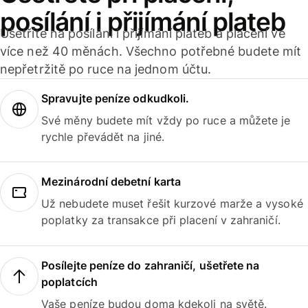
posílání i přijímání plateb
Ušetříte na posílání i přijímání plateb a placení ve
více než 40 měnách. Všechno potřebné budete mít
nepřetržitě po ruce na jednom účtu.
Spravujte peníze odkudkoli.
Své měny budete mít vždy po ruce a můžete je
rychle převádět na jiné.
Mezinárodní debetní karta
Už nebudete muset řešit kurzové marže a vysoké
poplatky za transakce při placení v zahraničí.
Posílejte peníze do zahraničí, ušetřete na
poplatcích
Vaše peníze budou doma kdekoli na světě.