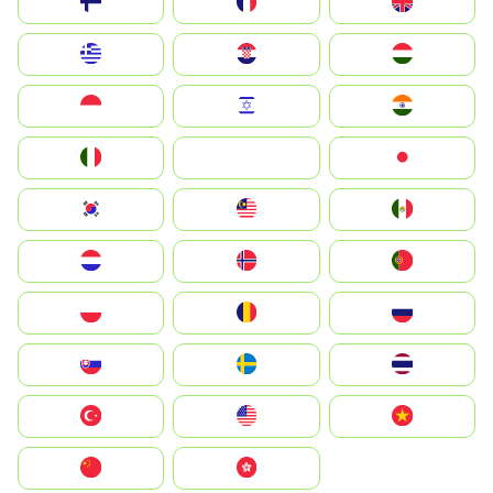
Suomi
France
United Kingdom
Greece
Hrvatska
Magyarország
Indonesia
Israel
India
Italia
JA
Japan
South Korea
Malay
Mexico
Nederland
Norge
Portugal
Polska
România
Россия
Slovensko
Ruoŧŧa
ไทย
Türkiye
United States
Vietnam
中国
中國香港特別行政區