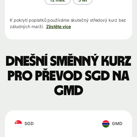
K pokrytí poplatků používáme skutečný středový kurz bez
záludných marží.
Zjistěte více
Dnešní směnný kurz
pro převod SGD na
GMD
SGD
GMD