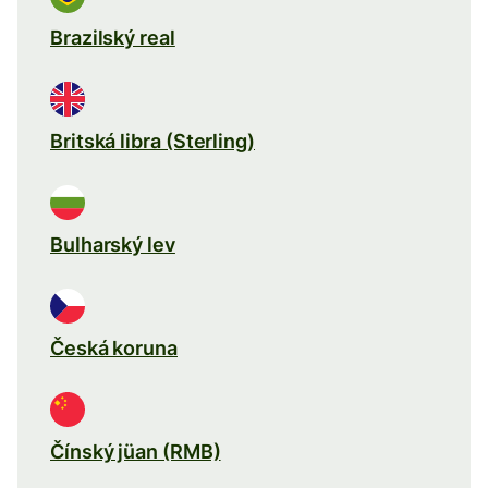
Brazilský real
Britská libra (Sterling)
Bulharský lev
Česká koruna
Čínský jüan (RMB)