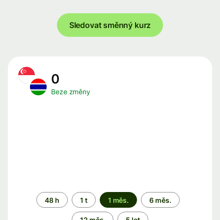
Sledovat směnný kurz
0
Beze změny
Časové
48 h
1 t
1 měs.
6 měs.
období
12 měs.
5 let