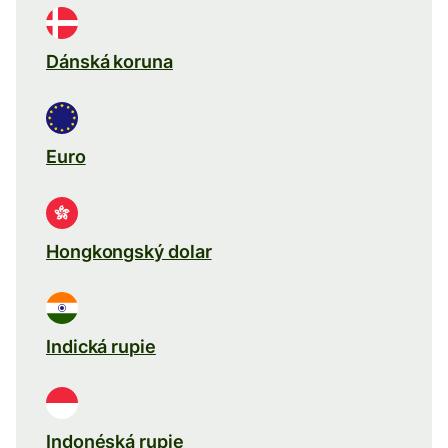
Dánská koruna
Euro
Hongkongský dolar
Indická rupie
Indonéská rupie