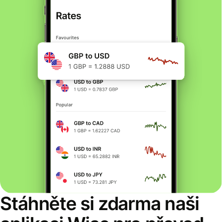
Stáhněte si zdarma naši