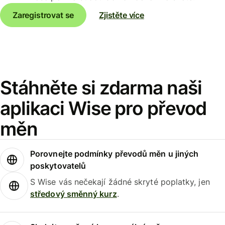
Zaregistrovat se
Zjistěte více
Stáhněte si zdarma naši
aplikaci Wise pro převod
měn
Porovnejte podmínky převodů měn u jiných
poskytovatelů
S Wise vás nečekají žádné skryté poplatky, jen
středový směnný kurz
.