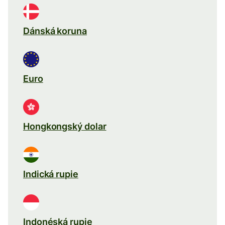
Dánská koruna
Euro
Hongkongský dolar
Indická rupie
Indonéská rupie