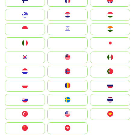
Suomi
France
United Kingdom
Greece
Hrvatska
Magyarország
Indonesia
Israel
India
Italia
JA
Japan
South Korea
Malay
Mexico
Nederland
Norge
Portugal
Polska
România
Россия
Slovensko
Ruoŧŧa
ไทย
Türkiye
United States
Vietnam
中国
中國香港特別行政區