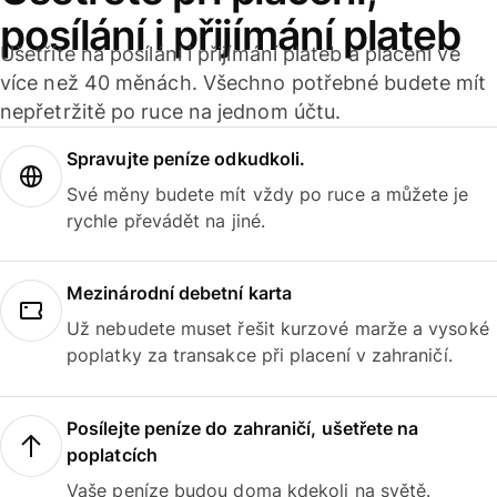
posílání i přijímání plateb
Ušetříte na posílání i přijímání plateb a placení ve
více než 40 měnách. Všechno potřebné budete mít
nepřetržitě po ruce na jednom účtu.
Spravujte peníze odkudkoli.
Své měny budete mít vždy po ruce a můžete je
rychle převádět na jiné.
Mezinárodní debetní karta
Už nebudete muset řešit kurzové marže a vysoké
poplatky za transakce při placení v zahraničí.
Posílejte peníze do zahraničí, ušetřete na
poplatcích
Vaše peníze budou doma kdekoli na světě.