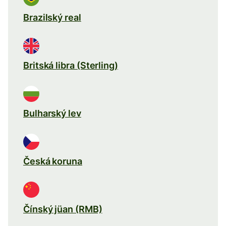
Brazilský real
Britská libra (Sterling)
Bulharský lev
Česká koruna
Čínský jüan (RMB)