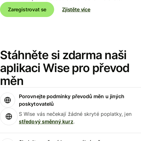
Zaregistrovat se
Zjistěte více
Stáhněte si zdarma naši
aplikaci Wise pro převod
měn
Porovnejte podmínky převodů měn u jiných
poskytovatelů
S Wise vás nečekají žádné skryté poplatky, jen
středový směnný kurz
.