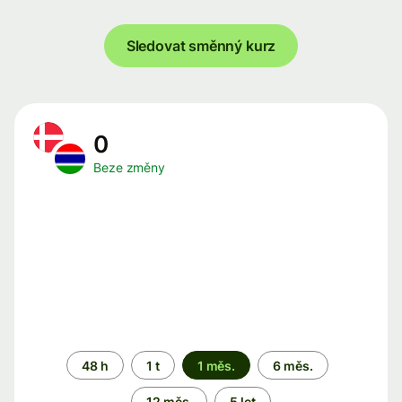
Sledovat směnný kurz
0
Beze změny
Časové
48 h
1 t
1 měs.
6 měs.
období
12 měs.
5 let