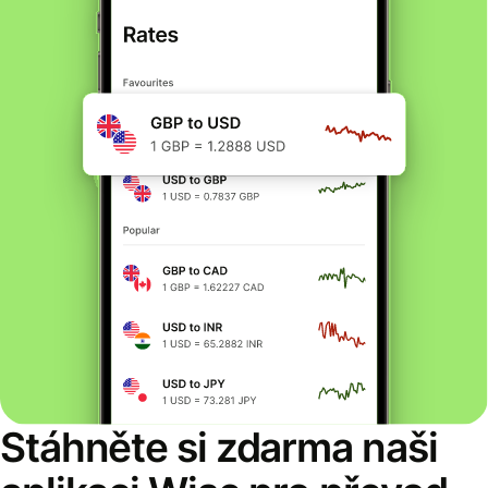
Stáhněte si zdarma naši