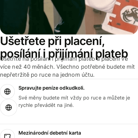
Ušetřete při placení,
posílání i přijímání plateb
Ušetříte na posílání i přijímání plateb a placení ve
více než 40 měnách. Všechno potřebné budete mít
nepřetržitě po ruce na jednom účtu.
Spravujte peníze odkudkoli.
Své měny budete mít vždy po ruce a můžete je
rychle převádět na jiné.
Mezinárodní debetní karta