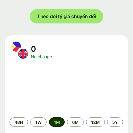
Theo dõi tỷ giá chuyển đổi
0
No change
Time
48H
1W
1M
6M
12M
5Y
period