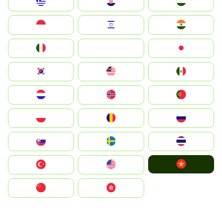
Greece
Hrvatska
Magyarország
Indonesia
Israel
India
Italia
JA
Japan
South Korea
Malay
Mexico
Nederland
Norge
Portugal
Polska
România
Россия
Slovensko
Ruoŧŧa
ไทย
Vietnam
Türkiye
United States
中国
中國香港特別行政區