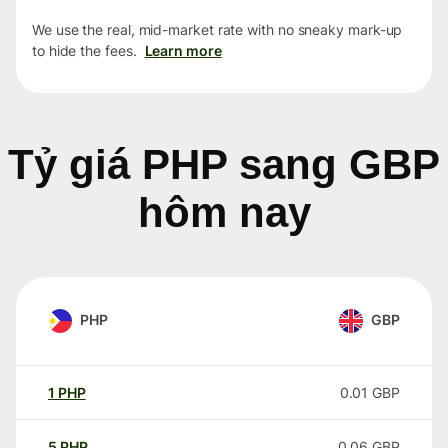
We use the real, mid-market rate with no sneaky mark-up
to hide the fees.
Learn more
Tỷ giá PHP sang GBP
hôm nay
PHP
GBP
1
PHP
0.01
GBP
5
PHP
0.06
GBP