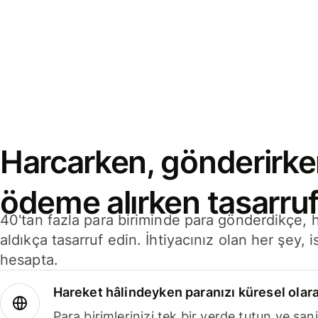
Harcarken, gönderirke
ödeme alırken tasarruf
40'tan fazla para biriminde para gönderdikçe,
aldıkça tasarruf edin. İhtiyacınız olan her şey, i
hesapta.
Hareket hâlindeyken paranızı küresel olara
Para birimlerinizi tek bir yerde tutun ve sani