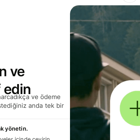
n ve
 edin
 harcadıkça ve ödeme
stediğiniz anda tek bir
k yönetin.
yeler içinde çevirin.