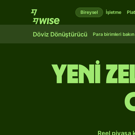
Bireysel
İşletme
Pla
Döviz Dönüştürücü
Para birimleri bakın
Yeni Z
Reel piyasa 