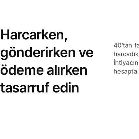
Harcarken,
40'tan f
gönderirken ve
harcadık
İhtiyacın
ödeme alırken
hesapta.
tasarruf edin