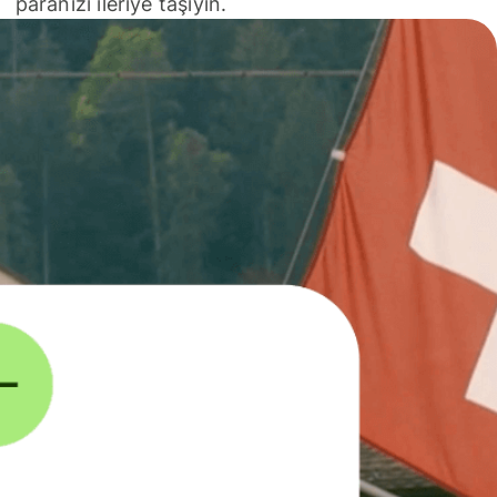
paranızı ileriye taşıyın.