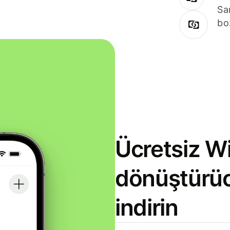
Sa
bo
Ücretsiz Wi
dönüştürü
indirin