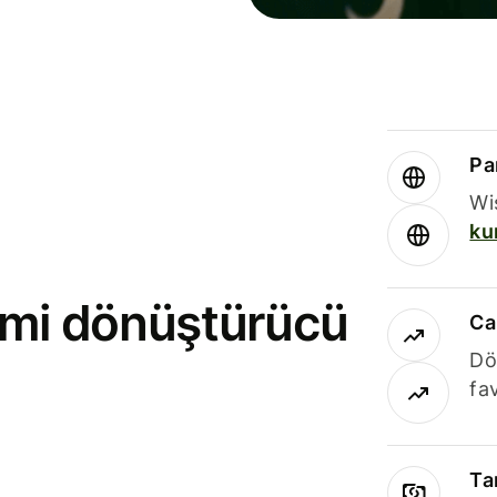
Par
Wi
ku
rimi dönüştürücü
Ca
Dö
fav
Ta