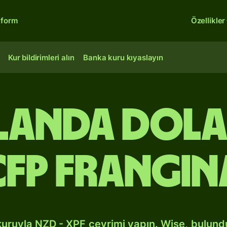
tform
Özellikler
Kur bildirimleri alın
Banka kuru kıyaslayın
elanda dol
CFP frangın
kuruyla NZD - XPF çevrimi yapın. Wise, bulun