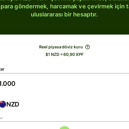
bi para göndermek, harcamak ve çevirmek için 
uluslararası bir hesaptır.
Reel piyasa döviz kuru
$1 NZD = 60,90 XPF
tar
NZD