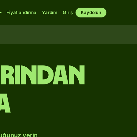
Fiyatlandırma
Yardım
Giriş
Kaydolun
arından
a
duğunuz yerin