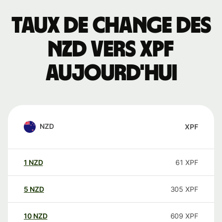
Taux de change des
NZD vers XPF
aujourd'hui
NZD
XPF
1
NZD
61
XPF
5
NZD
305
XPF
10
NZD
609
XPF