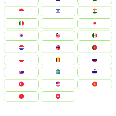
Indonesia
Israel
India
Italia
JA
Japan
South Korea
Malay
Mexico
Nederland
Norge
Portugal
Polska
România
Россия
Slovensko
Ruoŧŧa
ไทย
Türkiye
United States
Vietnam
中国
中國香港特別行政區