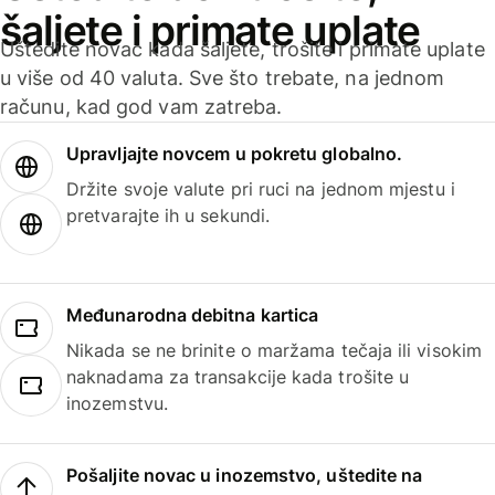
šaljete i primate uplate
Uštedite novac kada šaljete, trošite i primate uplate
u više od 40 valuta. Sve što trebate, na jednom
računu, kad god vam zatreba.
Upravljajte novcem u pokretu globalno.
Držite svoje valute pri ruci na jednom mjestu i
pretvarajte ih u sekundi.
Međunarodna debitna kartica
Nikada se ne brinite o maržama tečaja ili visokim
naknadama za transakcije kada trošite u
inozemstvu.
Pošaljite novac u inozemstvo, uštedite na