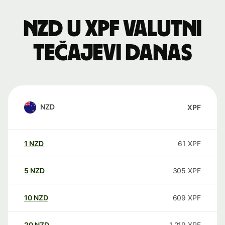
NZD u XPF valutni
tečajevi danas
NZD
XPF
1
NZD
61
XPF
5
NZD
305
XPF
10
NZD
609
XPF
20
NZD
1.219
XPF