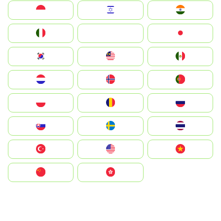
Indonesia
Israel
India
Italia
JA
Japan
South Korea
Malay
Mexico
Nederland
Norge
Portugal
Polska
România
Россия
Slovensko
Ruoŧŧa
ไทย
Türkiye
United States
Vietnam
中国
中國香港特別行政區