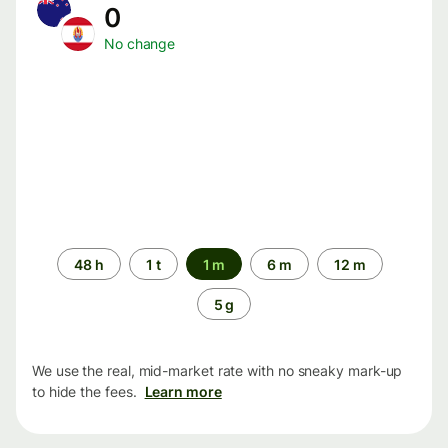
0
No change
Time
48 h
1 t
1 m
6 m
12 m
period
5 g
We use the real, mid-market rate with no sneaky mark-up
to hide the fees.
Learn more