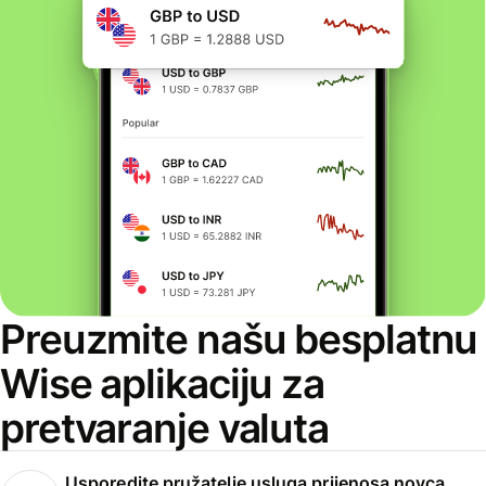
Preuzmite našu besplatnu
Wise aplikaciju za
pretvaranje valuta
Usporedite pružatelje usluga prijenosa novca