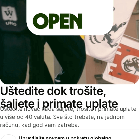
Uštedite dok trošite,
šaljete i primate uplate
Uštedite novac kada šaljete, trošite i primate uplate
u više od 40 valuta. Sve što trebate, na jednom
računu, kad god vam zatreba.
Upravljajte novcem u pokretu globalno.