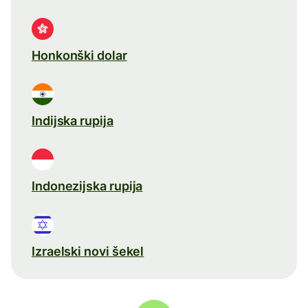
Honkonški dolar
Indijska rupija
Indonezijska rupija
Izraelski novi šekel