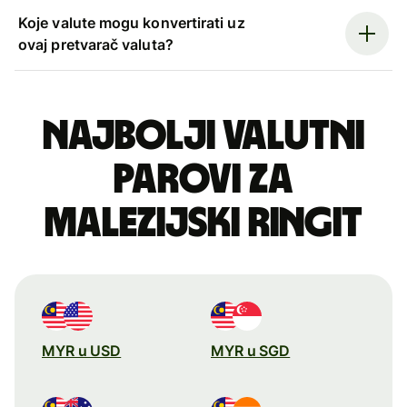
Koje valute mogu konvertirati uz
ovaj pretvarač valuta?
Najbolji valutni
parovi za
malezijski ringit
MYR u USD
MYR u SGD