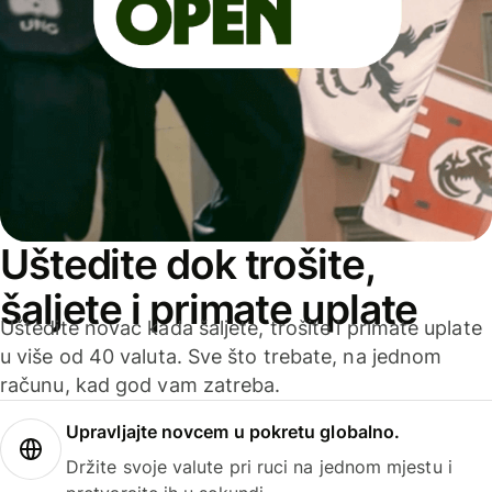
Uštedite dok trošite,
šaljete i primate uplate
Uštedite novac kada šaljete, trošite i primate uplate
u više od 40 valuta. Sve što trebate, na jednom
računu, kad god vam zatreba.
Upravljajte novcem u pokretu globalno.
Držite svoje valute pri ruci na jednom mjestu i