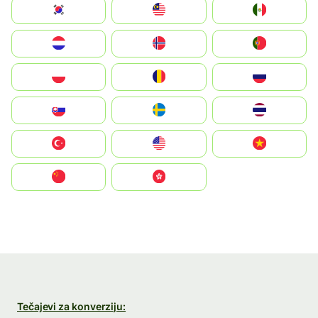
South Korea
Malay
Mexico
Nederland
Norge
Portugal
Polska
România
Россия
Slovensko
Ruoŧŧa
ไทย
Türkiye
United States
Vietnam
中国
中國香港特別行政區
Tečajevi za konverziju: