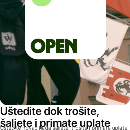
Uštedite dok trošite,
šaljete i primate uplate
Uštedite novac kada šaljete, trošite i primate uplate