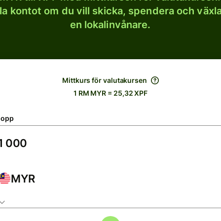
lla kontot om du vill skicka, spendera och väx
en lokalinvånare.
Mittkurs för valutakursen
1 RM MYR = 25,32 XPF
lopp
MYR