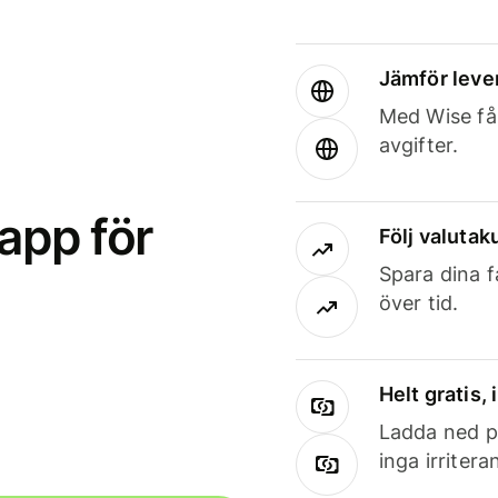
Jämför leve
Med Wise får
avgifter.
app för
Följ valutaku
Spara dina f
över tid.
Helt gratis,
Ladda ned på
inga irriter