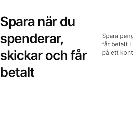
Spara när du
spenderar,
Spara peng
får betalt 
skickar och får
på ett kon
betalt