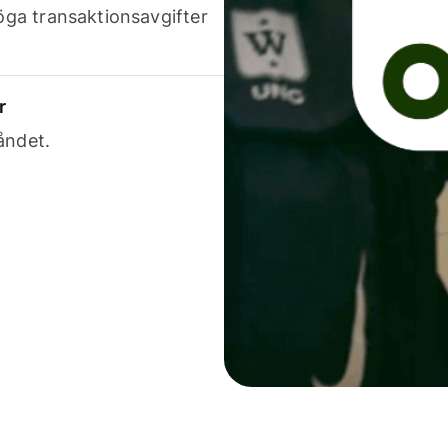
höga transaktionsavgifter
r
åndet.