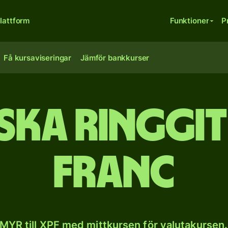
lattform
Funktioner
P
Få kursaviseringar
Jämför bankkurser
ka ringgit 
franc
MYR till XPF med mittkursen för valutakursen.