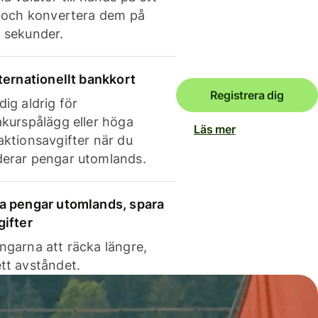
e och konvertera dem på
 sekunder.
nternationellt bankkort
Registrera dig
dig aldrig för
akurspålägg eller höga
Läs mer
aktionsavgifter när du
erar pengar utomlands.
a pengar utomlands, spara
gifter
ngarna att räcka längre,
tt avståndet.