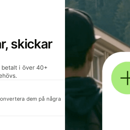
, skickar
 betalt i över 40+
behövs.
h konvertera dem på några