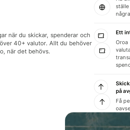
ställ
några
Ett i
ar när du skickar, spenderar och
Oroa 
i över 40+ valutor. Allt du behöver
valut
to, när det behövs.
trans
spend
Skick
på av
Få pe
oavse