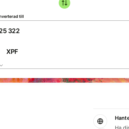
verterad till
XPF
Hante
Ha din