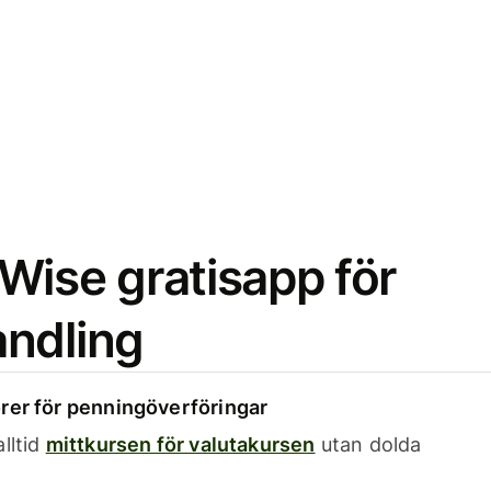
Wise gratisapp för
ndling
rer för penningöverföringar
lltid
mittkursen för valutakursen
utan dolda