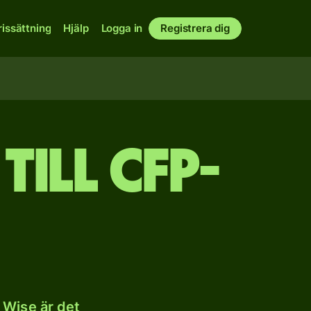
rissättning
Hjälp
Logga in
Registrera dig
till CFP-
 Wise är det