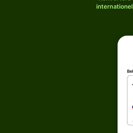
internatione
Be