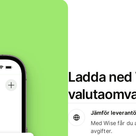
Ladda ned 
valutaomva
Jämför leverantö
Med Wise får du a
avgifter.