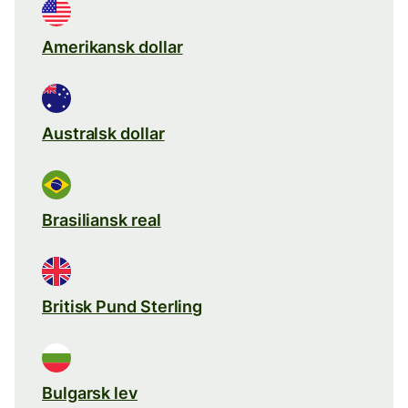
Amerikansk dollar
Australsk dollar
Brasiliansk real
Britisk Pund Sterling
Bulgarsk lev