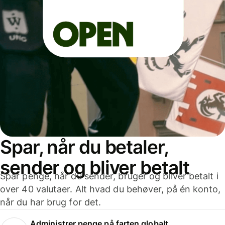
Spar, når du betaler,
sender og bliver betalt
Spar penge, når du sender, bruger og bliver betalt i
over 40 valutaer. Alt hvad du behøver, på én konto,
når du har brug for det.
Administrer penge på farten globalt.