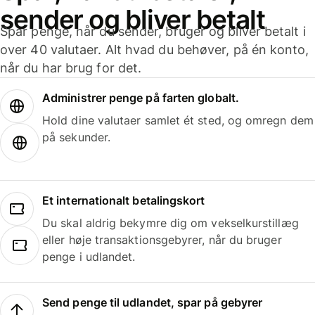
sender og bliver betalt
Spar penge, når du sender, bruger og bliver betalt i
over 40 valutaer. Alt hvad du behøver, på én konto,
når du har brug for det.
Administrer penge på farten globalt.
Hold dine valutaer samlet ét sted, og omregn dem
på sekunder.
Et internationalt betalingskort
Du skal aldrig bekymre dig om vekselkurstillæg
eller høje transaktionsgebyrer, når du bruger
penge i udlandet.
Send penge til udlandet, spar på gebyrer