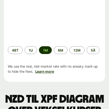
Time
48T
1U
1M
6M
12M
5Å
period
We use the real, mid-market rate with no sneaky mark-up
to hide the fees.
Learn more
NZD til XPF Diagram