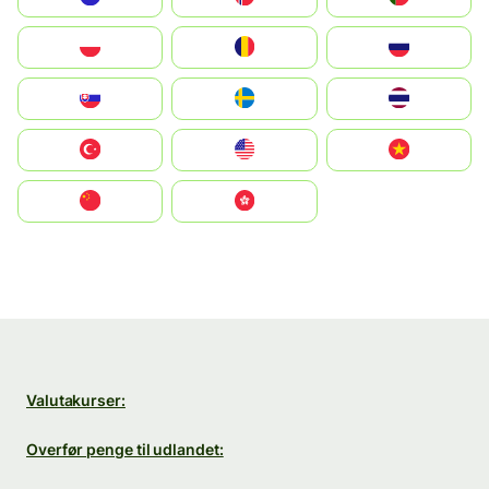
Polska
România
Россия
Slovensko
Ruoŧŧa
ไทย
Türkiye
United States
Vietnam
中国
中國香港特別行政區
Valutakurser:
Overfør penge til udlandet: