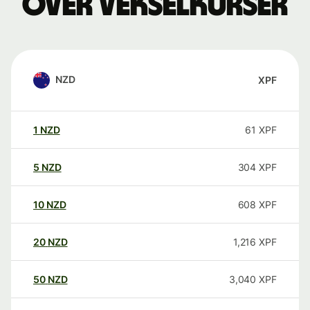
over vekselkurser
NZD
XPF
1
NZD
61
XPF
5
NZD
304
XPF
10
NZD
608
XPF
20
NZD
1,216
XPF
50
NZD
3,040
XPF