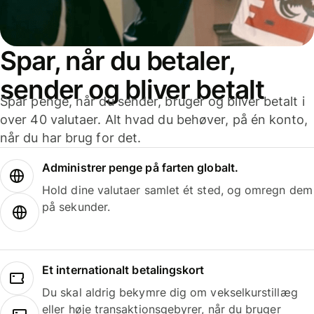
Spar, når du betaler,
sender og bliver betalt
Spar penge, når du sender, bruger og bliver betalt i
over 40 valutaer. Alt hvad du behøver, på én konto,
når du har brug for det.
Administrer penge på farten globalt.
Hold dine valutaer samlet ét sted, og omregn dem
på sekunder.
Et internationalt betalingskort
Du skal aldrig bekymre dig om vekselkurstillæg
eller høje transaktionsgebyrer, når du bruger