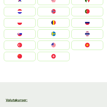
South Korea
Malay
Mexico
Nederland
Norge
Portugal
Polska
România
Россия
Slovensko
Ruoŧŧa
ไทย
Türkiye
United States
Vietnam
中国
中國香港特別行政區
Valutakurser: