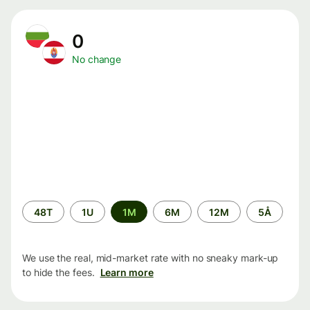
0
No change
Time
48T
1U
1M
6M
12M
5Å
period
We use the real, mid-market rate with no sneaky mark-up
to hide the fees.
Learn more