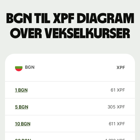
BGN til XPF Diagram
over vekselkurser
BGN
XPF
1
BGN
61
XPF
5
BGN
305
XPF
10
BGN
611
XPF