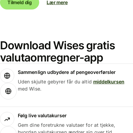
Tilmeld dig
Lær mere
Download Wises gratis
valutaomregner-app
Sammenlign udbydere af pengeoverførsler
Uden skjulte gebyrer får du altid
middelkursen
med Wise.
Følg live valutakurser
Gem dine foretrukne valutaer for at tjekke,
hvordan valutakursen ændrer sig over tid.