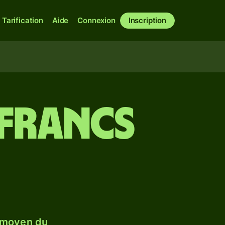
Tarification
Aide
Connexion
Inscription
 francs
 moyen du