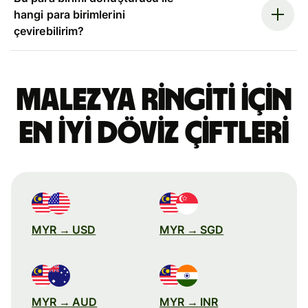
hangi para birimlerini
çevirebilirim?
Malezya ringiti için
en iyi döviz çiftleri
MYR → USD
MYR → SGD
MYR → AUD
MYR → INR