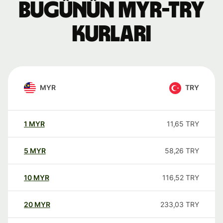
Bugünün MYR-TRY
kurları
MYR
TRY
1
MYR
11,65
TRY
5
MYR
58,26
TRY
10
MYR
116,52
TRY
20
MYR
233,03
TRY