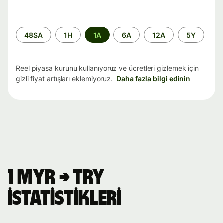
Zaman
48SA
1H
1A
6A
12A
5Y
aralığı
Reel piyasa kurunu kullanıyoruz ve ücretleri gizlemek için
gizli fiyat artışları eklemiyoruz.
Daha fazla bilgi edinin
1 MYR → TRY
istatistikleri