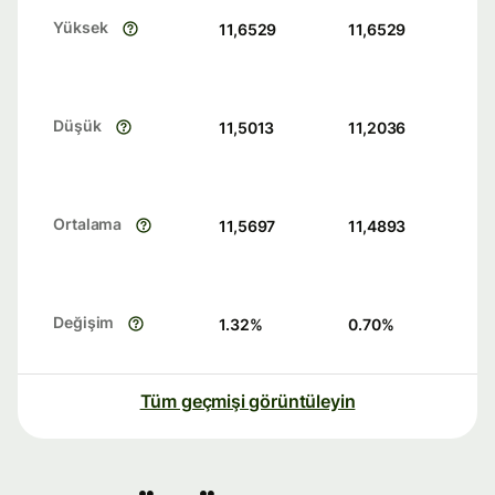
Yüksek
11,6529
11,6529
Düşük
11,5013
11,2036
Ortalama
11,5697
11,4893
Değişim
1.32
%
0.70
%
Tüm geçmişi görüntüleyin