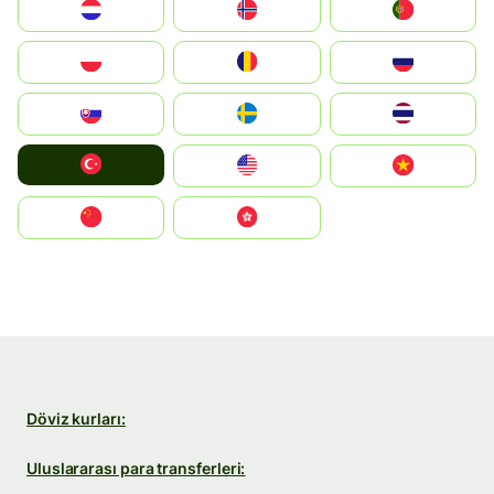
Nederland
Norge
Portugal
Polska
România
Россия
Slovensko
Ruoŧŧa
ไทย
Türkiye
United States
Vietnam
中国
中國香港特別行政區
Döviz kurları:
Uluslararası para transferleri: