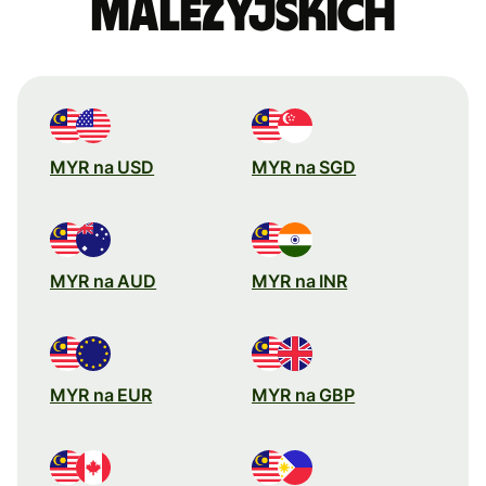
malezyjskich
MYR na USD
MYR na SGD
MYR na AUD
MYR na INR
MYR na EUR
MYR na GBP