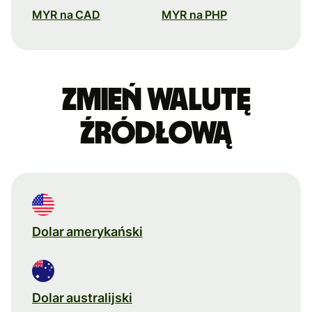
MYR na CAD
MYR na PHP
Zmień walutę
źródłową
Dolar amerykański
Dolar australijski