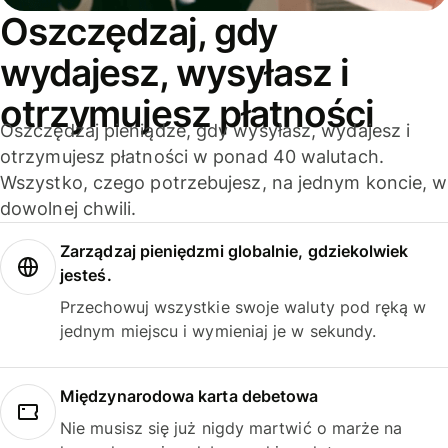
Oszczędzaj, gdy
wydajesz, wysyłasz i
otrzymujesz płatności
Oszczędzaj pieniądze, gdy wysyłasz, wydajesz i
otrzymujesz płatności w ponad 40 walutach.
Wszystko, czego potrzebujesz, na jednym koncie, w
dowolnej chwili.
Zarządzaj pieniędzmi globalnie, gdziekolwiek
jesteś.
Przechowuj wszystkie swoje waluty pod ręką w
jednym miejscu i wymieniaj je w sekundy.
Międzynarodowa karta debetowa
Nie musisz się już nigdy martwić o marże na