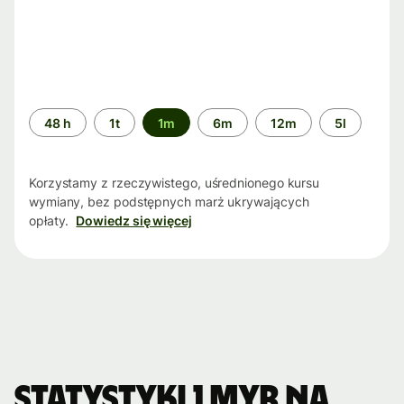
Przedział
48 h
1t
1m
6m
12m
5l
czasu
Korzystamy z rzeczywistego, uśrednionego kursu
wymiany, bez podstępnych marż ukrywających
opłaty.
Dowiedz się więcej
Statystyki 1 MYR na