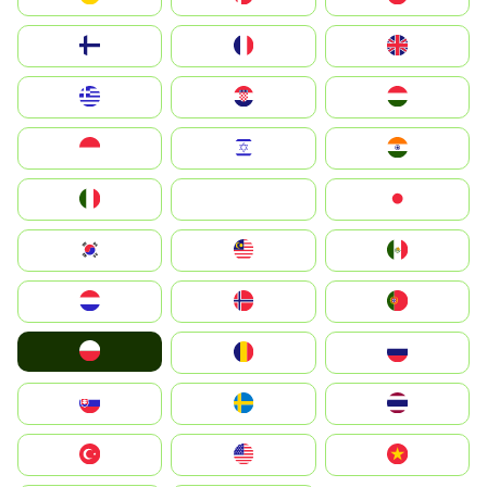
Suomi
France
United Kingdom
Greece
Hrvatska
Magyarország
Indonesia
Israel
India
Italia
JA
Japan
South Korea
Malay
Mexico
Nederland
Norge
Portugal
Polska
România
Россия
Slovensko
Ruoŧŧa
ไทย
Türkiye
United States
Vietnam