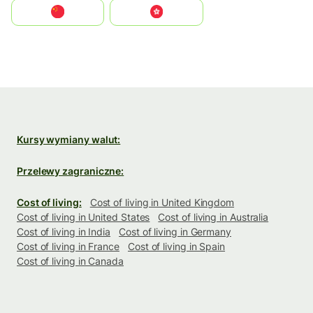
中国
中國香港特別行政區
Kursy wymiany walut:
Przelewy zagraniczne:
Cost of living:
Cost of living in United Kingdom
Cost of living in United States
Cost of living in Australia
Cost of living in India
Cost of living in Germany
Cost of living in France
Cost of living in Spain
Cost of living in Canada