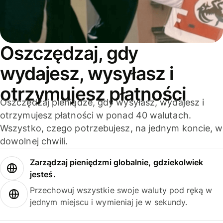
Oszczędzaj, gdy
wydajesz, wysyłasz i
otrzymujesz płatności
Oszczędzaj pieniądze, gdy wysyłasz, wydajesz i
otrzymujesz płatności w ponad 40 walutach.
Wszystko, czego potrzebujesz, na jednym koncie, w
dowolnej chwili.
Zarządzaj pieniędzmi globalnie, gdziekolwiek
jesteś.
Przechowuj wszystkie swoje waluty pod ręką w
jednym miejscu i wymieniaj je w sekundy.