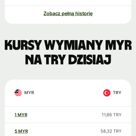
Zobacz pełną historię
Kursy wymiany MYR
na TRY dzisiaj
MYR
TRY
1
MYR
11,66
TRY
5
MYR
58,32
TRY