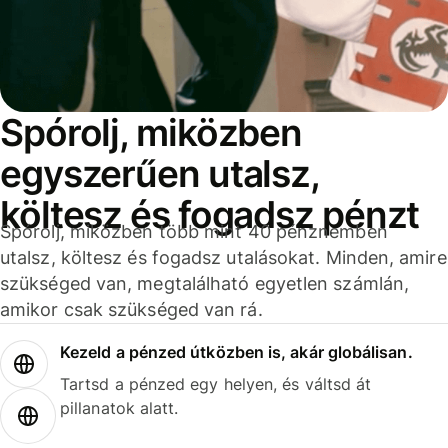
Spórolj, miközben
egyszerűen utalsz,
költesz és fogadsz pénzt
Spórolj, miközben több mint 40 pénznemben
utalsz, költesz és fogadsz utalásokat. Minden, amire
szükséged van, megtalálható egyetlen számlán,
amikor csak szükséged van rá.
Kezeld a pénzed útközben is, akár globálisan.
Tartsd a pénzed egy helyen, és váltsd át
pillanatok alatt.