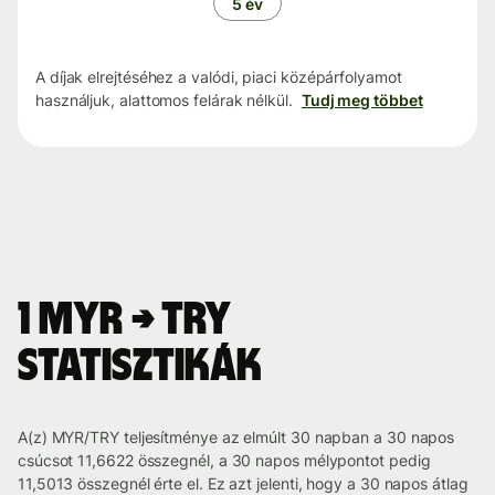
5 év
A díjak elrejtéséhez a valódi, piaci középárfolyamot
használjuk, alattomos felárak nélkül.
Tudj meg többet
1 MYR → TRY
statisztikák
A(z) MYR/TRY teljesítménye az elmúlt 30 napban a 30 napos
csúcsot 11,6622 összegnél, a 30 napos mélypontot pedig
11,5013 összegnél érte el. Ez azt jelenti, hogy a 30 napos átlag