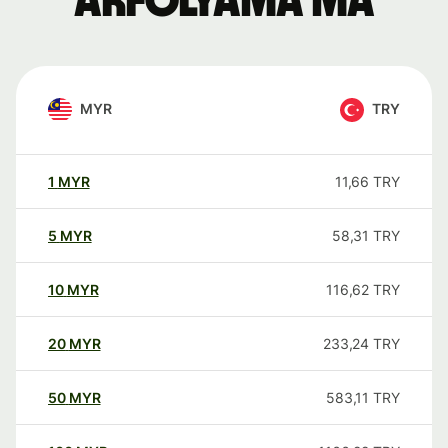
árfolyama ma
MYR
TRY
1
MYR
11,66
TRY
5
MYR
58,31
TRY
10
MYR
116,62
TRY
20
MYR
233,24
TRY
50
MYR
583,11
TRY