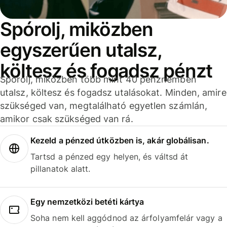
Spórolj, miközben
egyszerűen utalsz,
költesz és fogadsz pénzt
Spórolj, miközben több mint 40 pénznemben
utalsz, költesz és fogadsz utalásokat. Minden, amire
szükséged van, megtalálható egyetlen számlán,
amikor csak szükséged van rá.
Kezeld a pénzed útközben is, akár globálisan.
Tartsd a pénzed egy helyen, és váltsd át
pillanatok alatt.
Egy nemzetközi betéti kártya
Soha nem kell aggódnod az árfolyamfelár vagy a