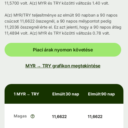
11,5700 volt. A(z) MYR és TRY közötti változás 1.40 volt.
A(z) MYR/TRY teljesítménye az elmúlt 90 napban a 90 napos
csúcsot 11,6622 összegnél, a 90 napos mélypontot pedig
11,2036 összegnél érte el. Ez azt jelenti, hogy a 90 napos átlag
11,4894 volt. A(z) MYR és TRY közötti változás 0.78 volt.
Piaci árak nyomon követése
MYR → TRY grafikon megtekintése
1 MYR → TRY
Elmúlt 30 nap
Elmúlt 90 nap
Magas
11,6622
11,6622