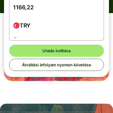
TRY
Utalás indítása
Átváltási árfolyam nyomon követése