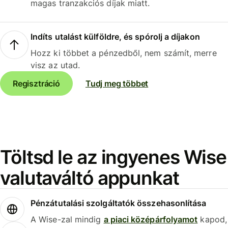
magas tranzakciós díjak miatt.
Indíts utalást külföldre, és spórolj a díjakon
Hozz ki többet a pénzedből, nem számít, merre
visz az utad.
Regisztráció
Tudj meg többet
Töltsd le az ingyenes Wise
valutaváltó appunkat
Pénzátutalási szolgáltatók összehasonlítása
A Wise-zal mindig
a piaci középárfolyamot
kapod,