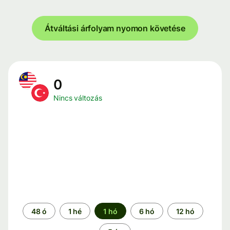
Átváltási árfolyam nyomon követése
0
Nincs változás
Időszak
48 ó
1 hé
1 hó
6 hó
12 hó