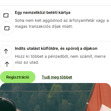
Egy nemzetközi betéti kártya
Soha nem kell aggódnod az árfolyamfelár vagy a
magas tranzakciós díjak miatt.
Indíts utalást külföldre, és spórolj a díjakon
Hozz ki többet a pénzedből, nem számít, merre
visz az utad.
Regisztráció
Tudj meg többet