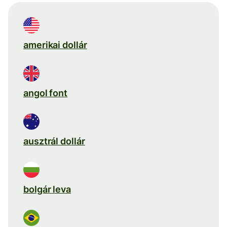
amerikai dollár
angol font
ausztrál dollár
bolgár leva