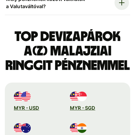
a Valutaváltóval?
Top devizapárok
a(z) malajziai
ringgit pénznemmel
MYR - USD
MYR - SGD