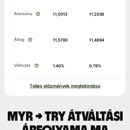
Alacsony
11,5013
11,2036
Átlag
11,5700
11,4894
Változás
1.40
%
0.78
%
Teljes előzmények megtekintése
MYR → TRY átváltási