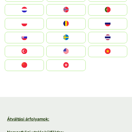
Nederland
Norge
Portugal
Polska
România
Россия
Slovensko
Ruoŧŧa
ไทย
Türkiye
United States
Vietnam
中国
中國香港特別行政區
Átváltási árfolyamok: