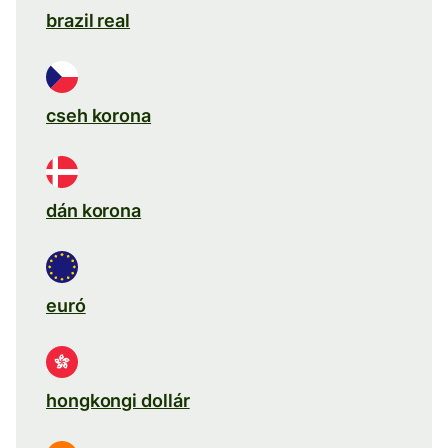
brazil real
cseh korona
dán korona
euró
hongkongi dollár