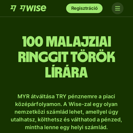
Regisztráció
100 malajziai
ringgit török
lírára
MYR átváltása TRY pénznemre a piaci
középárfolyamon. A Wise-zal egy olyan
nemzetközi számlád lehet, amellyel úgy
utalhatsz, költhetsz és válthatod a pénzed,
mintha lenne egy helyi számlád.