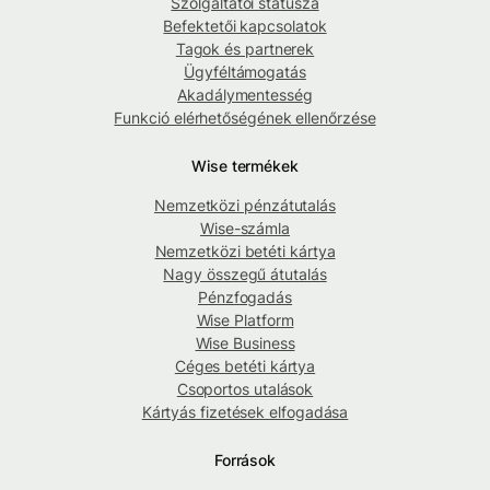
Szolgáltatói státusza
Befektetői kapcsolatok
Tagok és partnerek
Ügyféltámogatás
Akadálymentesség
Funkció elérhetőségének ellenőrzése
Wise termékek
Nemzetközi pénzátutalás
Wise-számla
Nemzetközi betéti kártya
Nagy összegű átutalás
Pénzfogadás
Wise Platform
Wise Business
Céges betéti kártya
Csoportos utalások
Kártyás fizetések elfogadása
Források