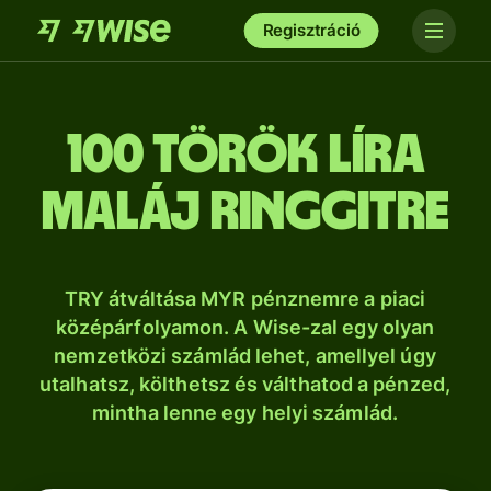
Regisztráció
100 török líra
maláj ringgitre
TRY átváltása MYR pénznemre a piaci
középárfolyamon. A Wise-zal egy olyan
nemzetközi számlád lehet, amellyel úgy
utalhatsz, költhetsz és válthatod a pénzed,
mintha lenne egy helyi számlád.