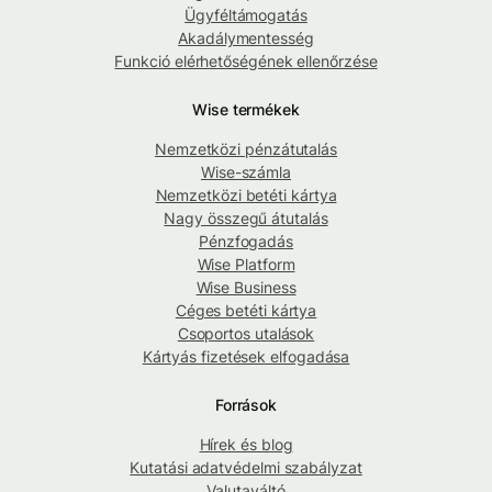
Ügyféltámogatás
Akadálymentesség
Funkció elérhetőségének ellenőrzése
Wise termékek
Nemzetközi pénzátutalás
Wise-számla
Nemzetközi betéti kártya
Nagy összegű átutalás
Pénzfogadás
Wise Platform
Wise Business
Céges betéti kártya
Csoportos utalások
Kártyás fizetések elfogadása
Források
Hírek és blog
Kutatási adatvédelmi szabályzat
Valutaváltó