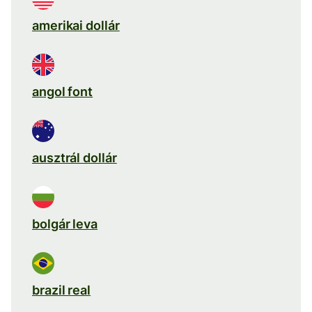
amerikai dollár
angol font
ausztrál dollár
bolgár leva
brazil real