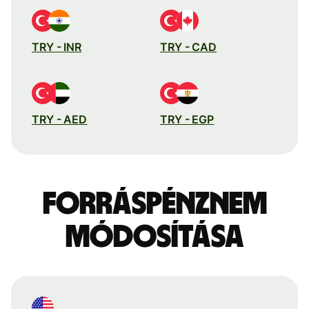
TRY - INR
TRY - CAD
TRY - AED
TRY - EGP
Forráspénznem
módosítása