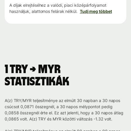
A díjak elrejtéséhez a valódi, piaci középárfolyamot
használjuk, alattomos felárak nélkül.
Tudj meg többet
1 TRY → MYR
statisztikák
A(z) TRY/MYR teljesítménye az elmúlt 30 napban a 30 napos
csúcsot 0,0871 összegnél, a 30 napos mélypontot pedig
0,0858 összegnél érte el. Ez azt jelenti, hogy a 30 napos átlag
0,0865 volt. A(z) TRY és MYR közötti változás -1.32 volt.