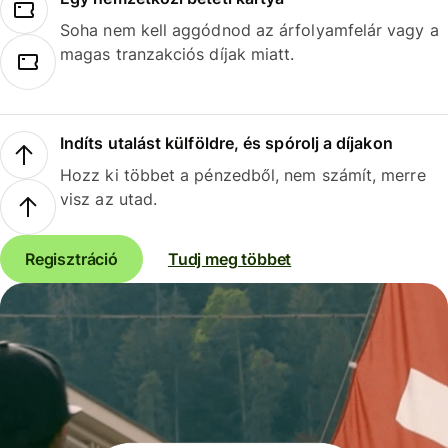
Soha nem kell aggódnod az árfolyamfelár vagy a
magas tranzakciós díjak miatt.
Indíts utalást külföldre, és spórolj a díjakon
Hozz ki többet a pénzedből, nem számít, merre
visz az utad.
Regisztráció
Tudj meg többet