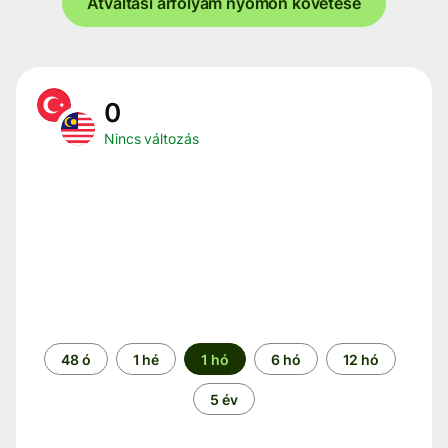
Átváltási árfolyam nyomon követése
0
Nincs változás
Időszak
48 ó
1 hé
1 hó
6 hó
12 hó
5 év