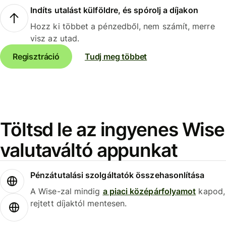
Indíts utalást külföldre, és spórolj a díjakon
Hozz ki többet a pénzedből, nem számít, merre
visz az utad.
Regisztráció
Tudj meg többet
Töltsd le az ingyenes Wise
valutaváltó appunkat
Pénzátutalási szolgáltatók összehasonlítása
A Wise-zal mindig
a piaci középárfolyamot
kapod,
rejtett díjaktól mentesen.