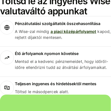
Töltsd le az ingyenes Wise
valutaváltó appunkat
Pénzátutalási szolgáltatók összehasonlítása
A Wise-zal mindig
a piaci középárfolyamot
kapod,
rejtett díjaktól mentesen.
Élő árfolyamok nyomon követése
Mentsd el a kedvenc pénznemeidet, hogy időről-
időre ellenőrizni tudd az átváltási árfolyamaikat.
Teljesen ingyenes és hirdetésektől mentes
Töltsd le másodpercek alatt.