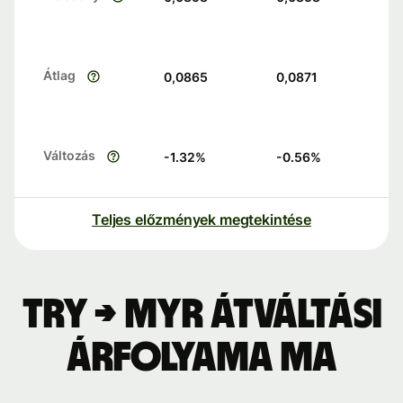
Átlag
0,0865
0,0871
Változás
-1.32
%
-0.56
%
Teljes előzmények megtekintése
TRY → MYR átváltási
árfolyama ma