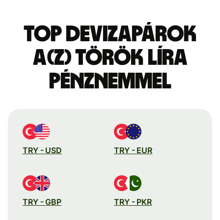
Top devizapárok
a(z) török líra
pénznemmel
TRY - USD
TRY - EUR
TRY - GBP
TRY - PKR