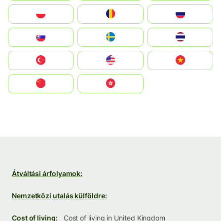
Polska
România
Россия
Slovensko
Ruoŧŧa
ไทย
Türkiye
United States
Vietnam
中国
中國香港特別行政區
Átváltási árfolyamok:
Nemzetközi utalás külföldre:
Cost of living:
Cost of living in United Kingdom