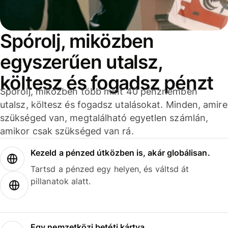
Spórolj, miközben
egyszerűen utalsz,
költesz és fogadsz pénzt
Spórolj, miközben több mint 40 pénznemben
utalsz, költesz és fogadsz utalásokat. Minden, amire
szükséged van, megtalálható egyetlen számlán,
amikor csak szükséged van rá.
Kezeld a pénzed útközben is, akár globálisan.
Tartsd a pénzed egy helyen, és váltsd át
pillanatok alatt.
Egy nemzetközi betéti kártya