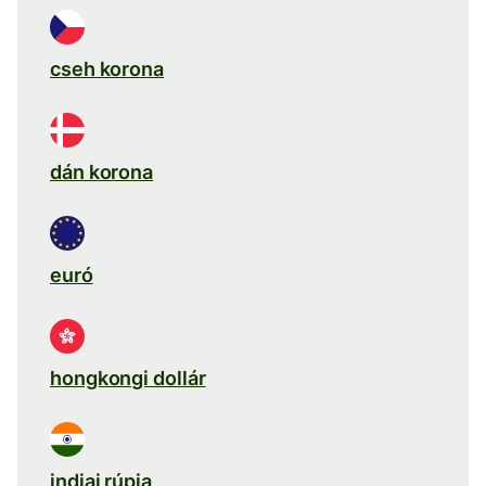
cseh korona
dán korona
euró
hongkongi dollár
indiai rúpia