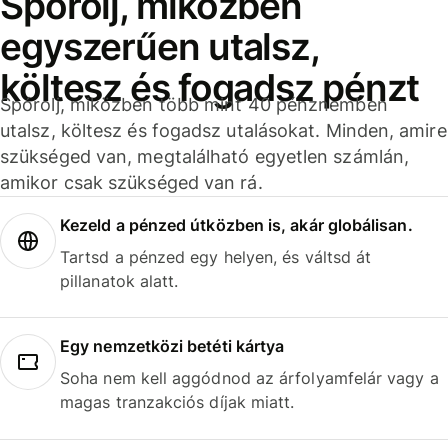
Spórolj, miközben
egyszerűen utalsz,
költesz és fogadsz pénzt
Spórolj, miközben több mint 40 pénznemben
utalsz, költesz és fogadsz utalásokat. Minden, amire
szükséged van, megtalálható egyetlen számlán,
amikor csak szükséged van rá.
Kezeld a pénzed útközben is, akár globálisan.
Tartsd a pénzed egy helyen, és váltsd át
pillanatok alatt.
Egy nemzetközi betéti kártya
Soha nem kell aggódnod az árfolyamfelár vagy a
magas tranzakciós díjak miatt.