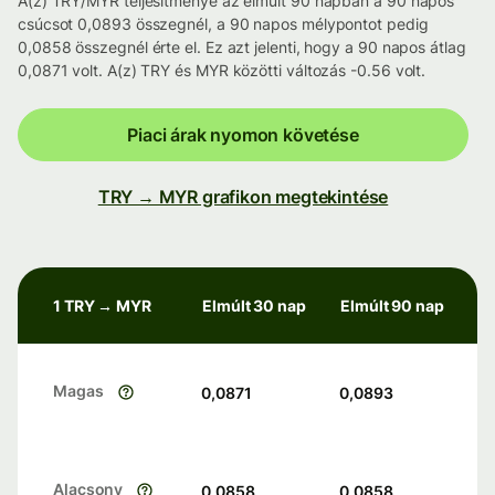
A(z) TRY/MYR teljesítménye az elmúlt 90 napban a 90 napos
csúcsot 0,0893 összegnél, a 90 napos mélypontot pedig
0,0858 összegnél érte el. Ez azt jelenti, hogy a 90 napos átlag
0,0871 volt. A(z) TRY és MYR közötti változás -0.56 volt.
Piaci árak nyomon követése
TRY → MYR grafikon megtekintése
1 TRY → MYR
Elmúlt 30 nap
Elmúlt 90 nap
Magas
0,0871
0,0893
Alacsony
0,0858
0,0858