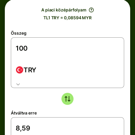
A piaci középárfolyam
TL1 TRY = 0,08594 MYR
Összeg
TRY
Átváltva erre