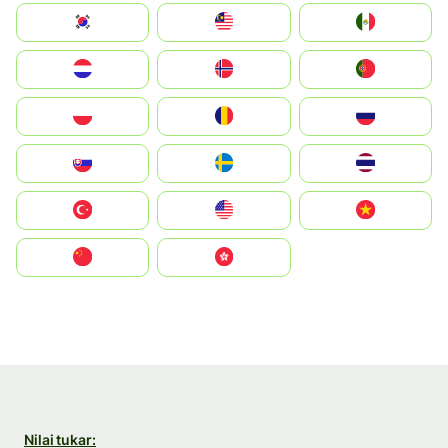
South Korea
Malay
Mexico
Nederland
Norge
Portugal
Polska
România
Россия
Slovensko
Ruoŧŧa
ไทย
Türkiye
United States
Vietnam
中国
中國香港特別行政區
Nilai tukar: