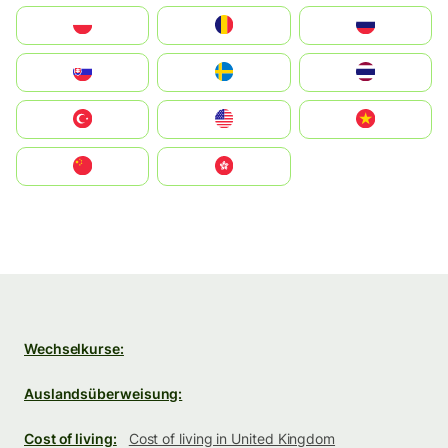
Polska
România
Россия
Slovensko
Ruoŧŧa
ไทย
Türkiye
United States
Vietnam
中国
中國香港特別行政區
Wechselkurse:
Auslandsüberweisung:
Cost of living:
Cost of living in United Kingdom