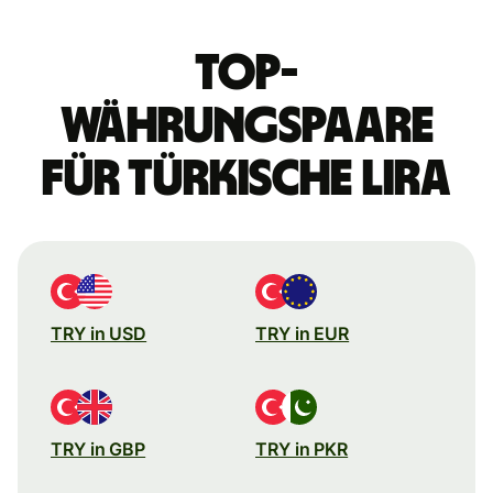
Top-
Währungspaare
für türkische Lira
TRY in USD
TRY in EUR
TRY in GBP
TRY in PKR