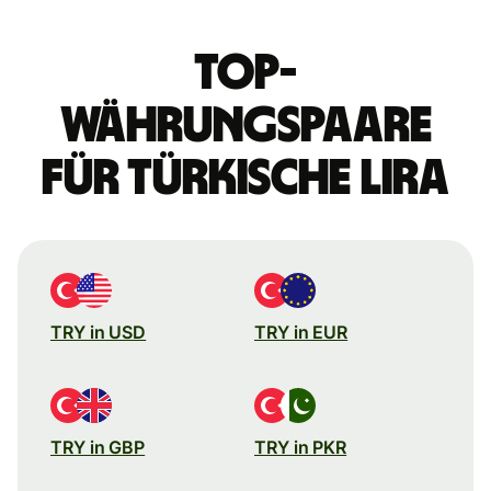
Top-
Währungspaare
für türkische Lira
TRY in USD
TRY in EUR
TRY in GBP
TRY in PKR