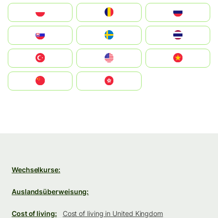
Polska
România
Россия
Slovensko
Ruoŧŧa
ไทย
Türkiye
United States
Vietnam
中国
中國香港特別行政區
Wechselkurse:
Auslandsüberweisung:
Cost of living:
Cost of living in United Kingdom