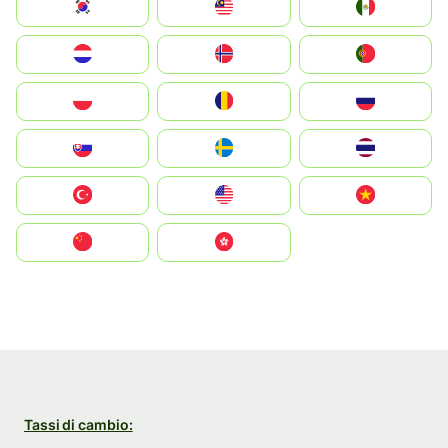
South Korea
Malay
Mexico
Nederland
Norge
Portugal
Polska
România
Россия
Slovensko
Ruoŧŧa
ไทย
Türkiye
United States
Vietnam
中国
中國香港特別行政區
Tassi di cambio: