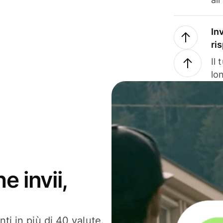
In
ri
Il
lo
e invii,
ti in più di 40 valute.