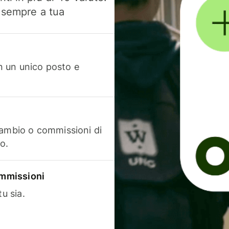
, sempre a tua
in un unico posto e
cambio o commissioni di
o.
commissioni
u sia.