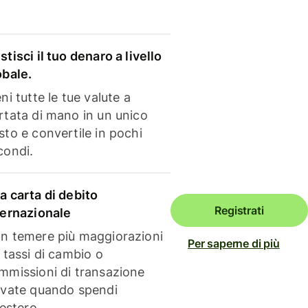
stisci il tuo denaro a livello
obale.
ni tutte le tue valute a
rtata di mano in un unico
sto e convertile in pochi
condi.
a carta di debito
Registrati
ternazionale
n temere più maggiorazioni
Per saperne di più
i tassi di cambio o
mmissioni di transazione
evate quando spendi
'estero.