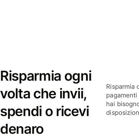
Risparmia ogni
Risparmia q
volta che invii,
pagamenti i
hai bisogn
spendi o ricevi
disposizio
denaro