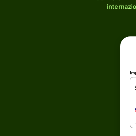
internazi
Im