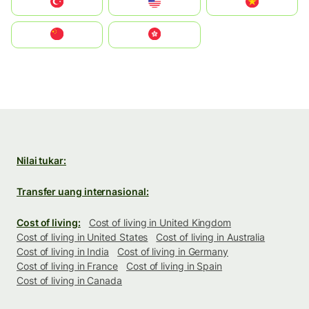
Türkiye
United States
Vietnam
中国
中國香港特別行政區
Nilai tukar:
Transfer uang internasional:
Cost of living:
Cost of living in United Kingdom
Cost of living in United States
Cost of living in Australia
Cost of living in India
Cost of living in Germany
Cost of living in France
Cost of living in Spain
Cost of living in Canada