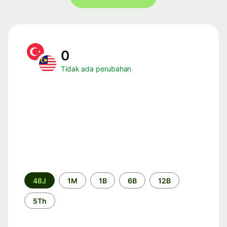
0
Tidak ada perubahan
Periode
48J
1M
1B
6B
12B
waktu
5Th