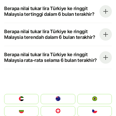
Berapa nilai tukar lira Türkiye ke ringgit
Malaysia tertinggi dalam 6 bulan terakhir?
Berapa nilai tukar lira Türkiye ke ringgit
Malaysia terendah dalam 6 bulan terakhir?
Berapa nilai tukar lira Türkiye ke ringgit
Malaysia rata-rata selama 6 bulan terakhir?
الإمارات العربية المتحدة
Australia
Brazil
България
Switzerland
Czechia