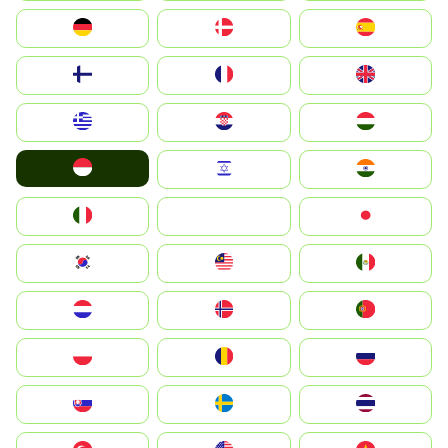
Deutschland
Denmark
España
Suomi
France
United Kingdom
Greece
Hrvatska
Magyarország
Indonesia
Israel
India
Italia
JA
Japan
South Korea
Malay
Mexico
Nederland
Norge
Portugal
Polska
România
Россия
Slovensko
Ruoŧŧa
ไทย