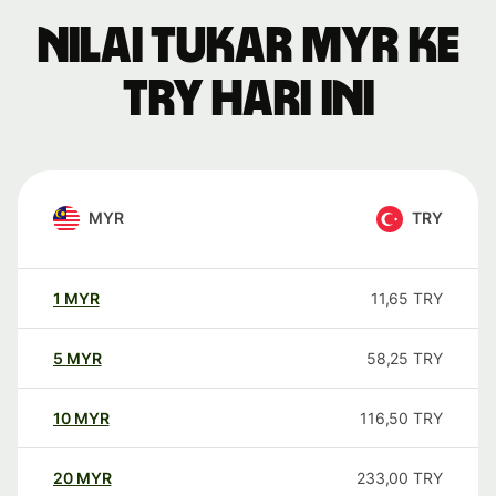
Nilai tukar MYR ke
TRY hari ini
MYR
TRY
1
MYR
11,65
TRY
5
MYR
58,25
TRY
10
MYR
116,50
TRY
20
MYR
233,00
TRY