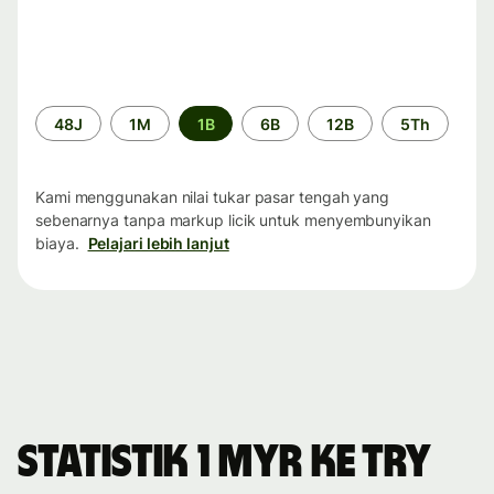
Periode
48J
1M
1B
6B
12B
5Th
waktu
Kami menggunakan nilai tukar pasar tengah yang
sebenarnya tanpa markup licik untuk menyembunyikan
biaya.
Pelajari lebih lanjut
Statistik 1 MYR ke TRY