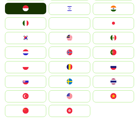
Indonesia
Israel
India
Italia
JA
Japan
South Korea
Malay
Mexico
Nederland
Norge
Portugal
Polska
România
Россия
Slovensko
Ruoŧŧa
ไทย
Türkiye
United States
Vietnam
中国
中國香港特別行政區