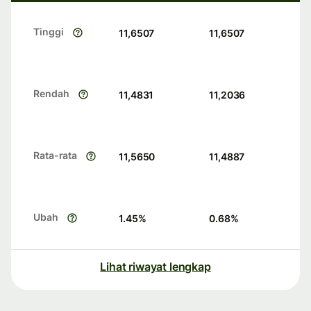
Tinggi
11,6507
11,6507
Rendah
11,4831
11,2036
Rata-rata
11,5650
11,4887
Ubah
1.45
%
0.68
%
Lihat riwayat lengkap