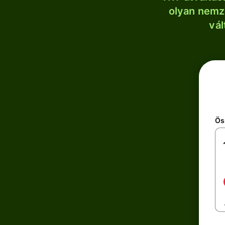
olyan nemze
vál
Ös