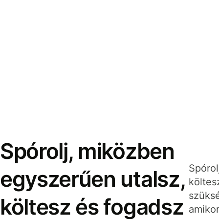
Spórolj, miközben
Spórol
egyszerűen utalsz,
költes
szüksé
költesz és fogadsz
amikor