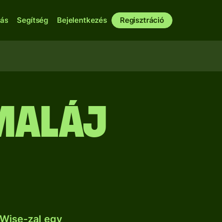
bás
Segítség
Bejelentkezés
Regisztráció
 maláj
 Wise-zal egy