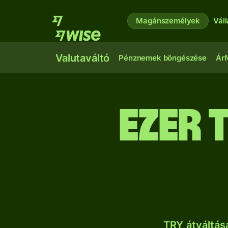
Magánszemélyek
Vál
Valutaváltó
Pénznemek böngészése
Árf
ezer 
TRY átváltás