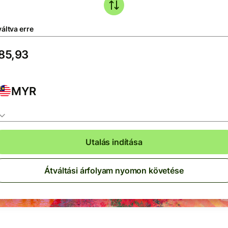
áltva erre
MYR
Utalás indítása
Átváltási árfolyam nyomon követése