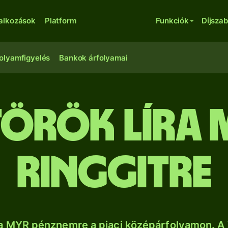
lalkozások
Platform
Funkciók
Díjsza
olyamfigyelés
Bankok árfolyamai
török líra
ringgitre
a MYR pénznemre a piaci középárfolyamon. A