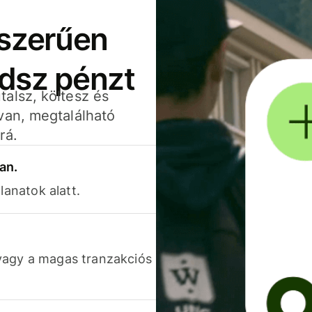
yszerűen
adsz pénzt
alsz, költesz és
van, megtalálható
rá.
an.
lanatok alatt.
vagy a magas tranzakciós