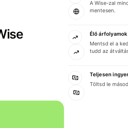
A Wise-zal min
mentesen.
Wise
Élő árfolyamo
Mentsd el a ked
tudd az átváltá
Teljesen ingye
Töltsd le másod