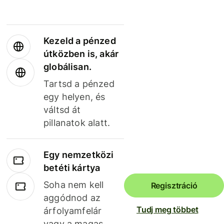
Kezeld a pénzed
útközben is, akár
globálisan.
Tartsd a pénzed
egy helyen, és
váltsd át
pillanatok alatt.
Egy nemzetközi
betéti kártya
Soha nem kell
Regisztráció
aggódnod az
Tudj meg többet
árfolyamfelár
vagy a magas