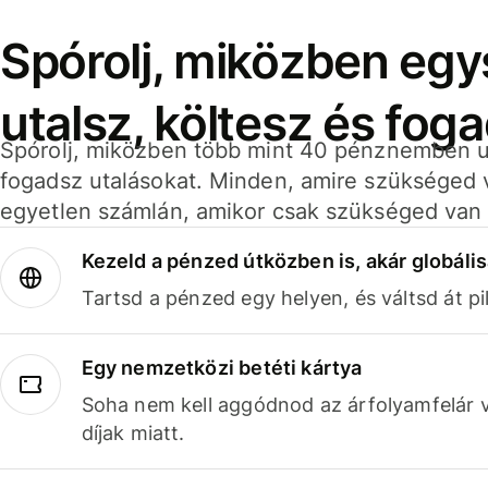
Spórolj, miközben eg
utalsz, költesz és fog
Spórolj, miközben több mint 40 pénznemben ut
fogadsz utalásokat. Minden, amire szükséged 
egyetlen számlán, amikor csak szükséged van 
Kezeld a pénzed útközben is, akár globális
Tartsd a pénzed egy helyen, és váltsd át pil
Egy nemzetközi betéti kártya
Soha nem kell aggódnod az árfolyamfelár 
díjak miatt.