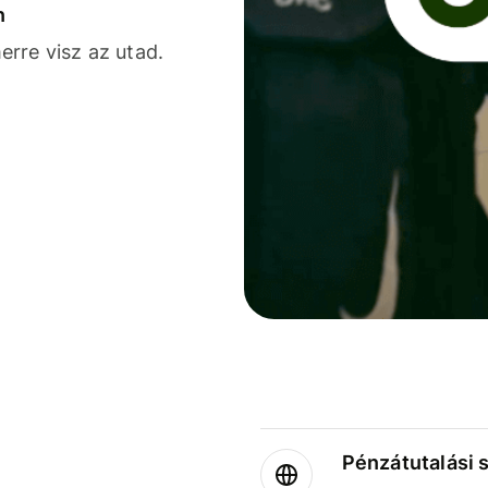
n
rre visz az utad.
Pénzátutalási 