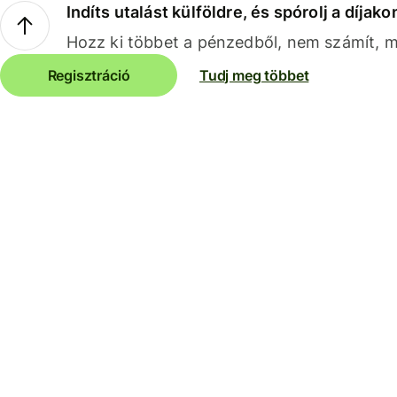
Indíts utalást külföldre, és spórolj a díjako
Hozz ki többet a pénzedből, nem számít, me
Regisztráció
Tudj meg többet