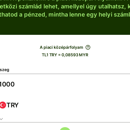
tközi számlád lehet, amellyel úgy utalhatsz, 
thatod a pénzed, mintha lenne egy helyi szám
A piaci középárfolyam
TL1 TRY = 0,08593 MYR
szeg
TRY