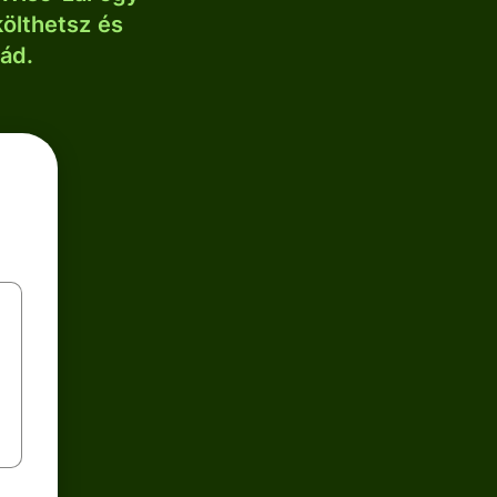
költhetsz és
lád.