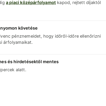
dig
a piaci középárfolyamot
kapod, rejtett díjaktól
k nyomon követése
venc pénznemeidet, hogy időről-időre ellenőrizni
si árfolyamaikat.
nes és hirdetésektől mentes
percek alatt.