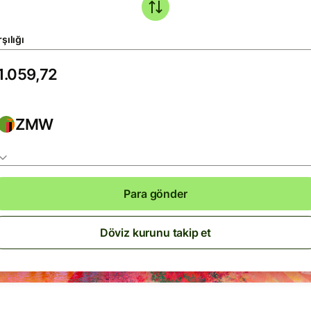
şılığı
ZMW
Para gönder
Döviz kurunu takip et