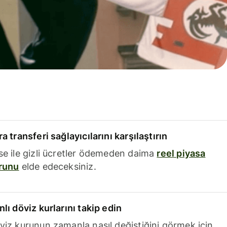
a transferi sağlayıcılarını karşılaştırın
se ile gizli ücretler ödemeden daima
reel piyasa
runu
elde edeceksiniz.
nlı döviz kurlarını takip edin
viz kurunun zamanla nasıl değiştiğini görmek için