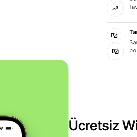
fav
Ta
Sa
bo
Ücretsiz Wi