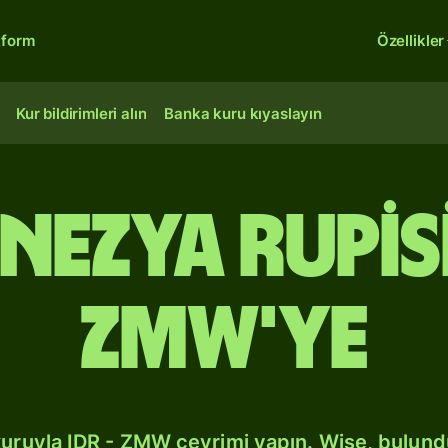
tform
Özellikler
Kur bildirimleri alın
Banka kuru kıyaslayın
nezya rupis
ZMW'ye
kuruyla IDR - ZMW çevrimi yapın. Wise, bulun