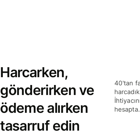
Harcarken,
40'tan f
gönderirken ve
harcadık
İhtiyacın
ödeme alırken
hesapta.
tasarruf edin