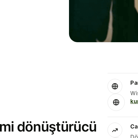
Par
Wi
ku
rimi dönüştürücü
Ca
Dö