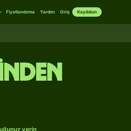
Fiyatlandırma
Yardım
Giriş
Kaydolun
inden
duğunuz yerin