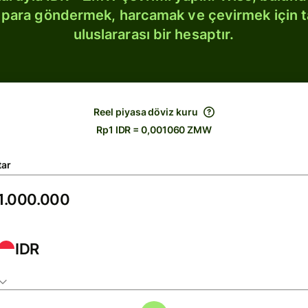
bi para göndermek, harcamak ve çevirmek için 
uluslararası bir hesaptır.
Reel piyasa döviz kuru
Rp1 IDR = 0,001060 ZMW
tar
IDR