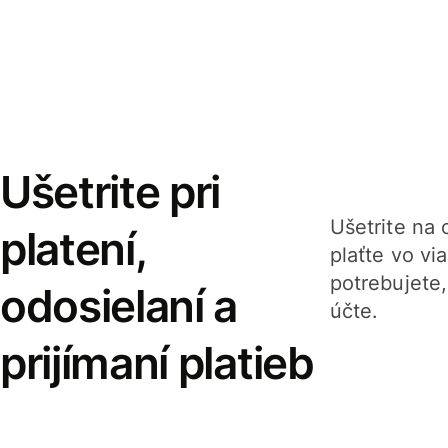
Ušetrite pri
Ušetrite na o
platení,
plaťte vo v
potrebujete
odosielaní a
účte.
prijímaní platieb