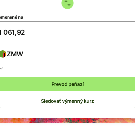
emenené na
ZMW
Prevod peňazí
Sledovať výmenný kurz