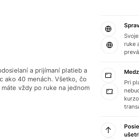
Sprav
Svoje
ruke 
prevá
dosielaní a prijímaní platieb a
Medz
iac ako 40 menách. Všetko, čo
Pri p
, máte vždy po ruke na jednom
nebud
kurzo
trans
Posie
ušetr