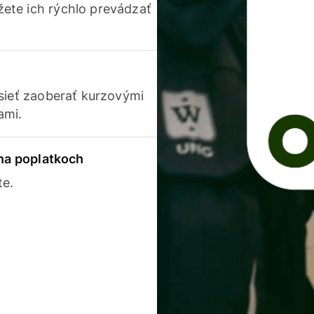
ete ich rýchlo prevádzať
usieť zaoberať kurzovými
ami.
 na poplatkoch
te.