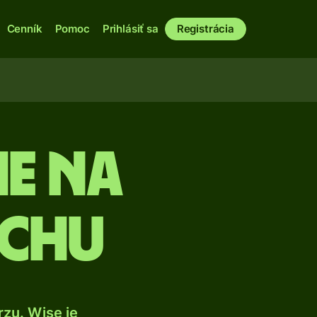
Cenník
Pomoc
Prihlásiť sa
Registrácia
ie na
achu
zu. Wise je