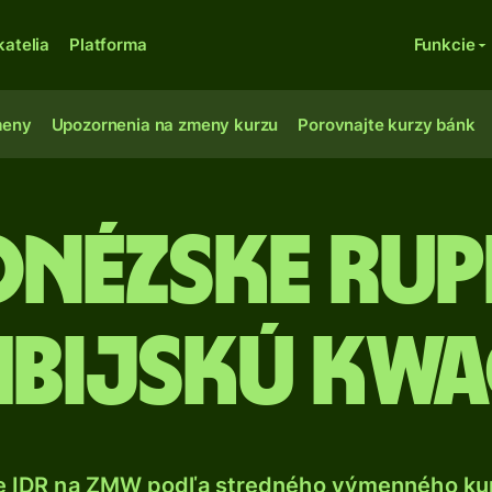
katelia
Platforma
Funkcie
meny
Upozornenia na zmeny kurzu
Porovnajte kurzy bánk
nézske rup
bijskú kw
e IDR na ZMW podľa stredného výmenného kur