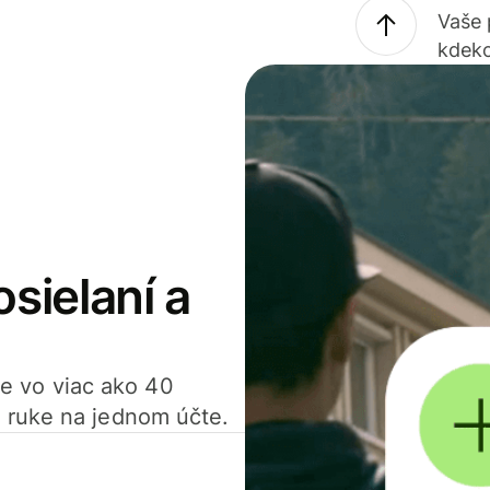
Vaše
kdeko
osielaní a
ťte vo viac ako 40
 ruke na jednom účte.