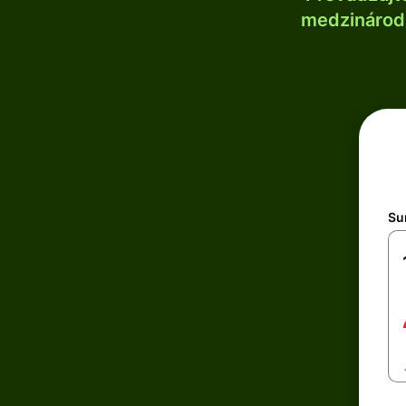
medzinárodn
Su