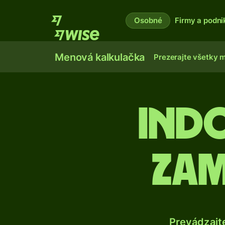
Osobné
Firmy a podni
Menová kalkulačka
Prezerajte všetky 
Indo
zam
Prevádzajt