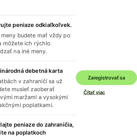
ujte peniaze odkiaľkoľvek.
 meny budete mať vždy po
a môžete ich rýchlo
dzať na iné meny.
inárodná debetná karta
Zaregistrovať sa
latbách v zahraničí sa už
ete musieť zaoberať
Čítať viac
vými maržami a vysokými
akčnými poplatkami.
lajte peniaze do zahraničia,
ite na poplatkoch