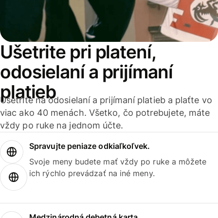
Ušetrite pri platení,
odosielaní a prijímaní
platieb
Ušetrite na odosielaní a prijímaní platieb a plaťte vo
viac ako 40 menách. Všetko, čo potrebujete, máte
vždy po ruke na jednom účte.
Spravujte peniaze odkiaľkoľvek.
Svoje meny budete mať vždy po ruke a môžete
ich rýchlo prevádzať na iné meny.
Medzinárodná debetná karta