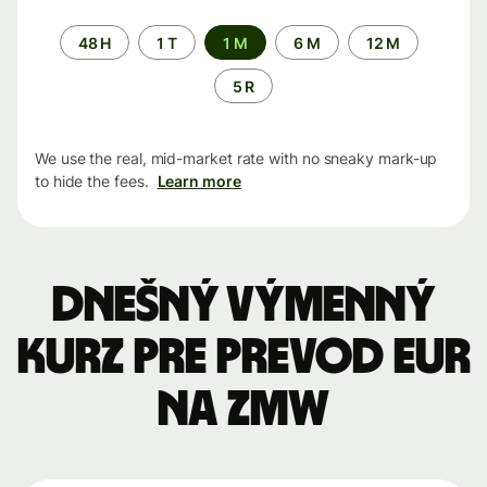
Time
48 H
1 T
1 M
6 M
12 M
period
5 R
We use the real, mid-market rate with no sneaky mark-up
to hide the fees.
Learn more
Dnešný výmenný
kurz pre prevod EUR
na ZMW