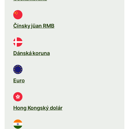
Čínsky jüan RMB
Dánská koruna
Euro
Hong Kongský dolár