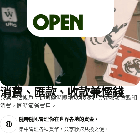
消費、匯款、收款兼慳錢
只需一個帳戶，即可隨時隨地以40多種貨幣收發匯款和
消費，同時節省費用。
隨時隨地管理你在世界各地的資金。
集中管理各種貨幣，兼享秒速兌換之便。