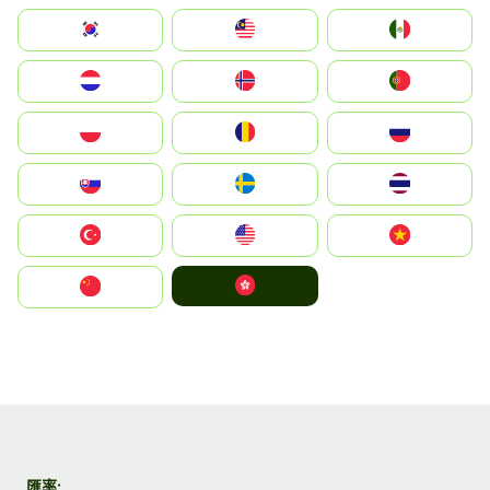
South Korea
Malay
Mexico
Nederland
Norge
Portugal
Polska
România
Россия
Slovensko
Ruoŧŧa
ไทย
Türkiye
United States
Vietnam
中國香港特別行政區
中国
匯率: