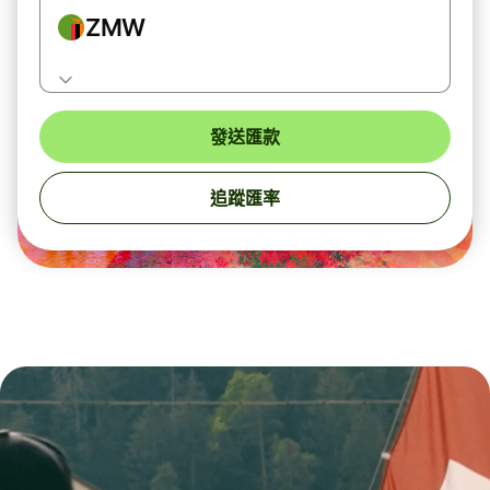
ZMW
發送匯款
追蹤匯率