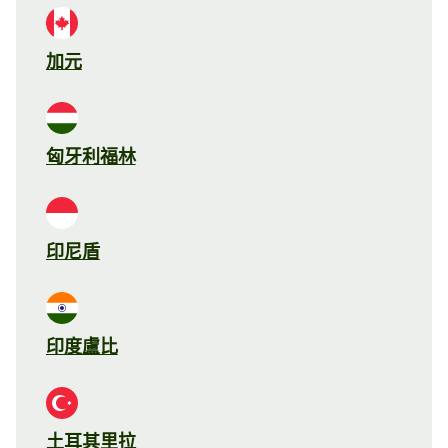
加元
匈牙利福林
印尼盾
印度盧比
土耳其里拉