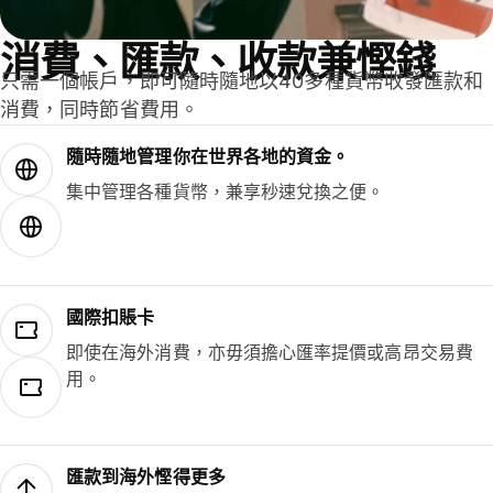
消費、匯款、收款兼慳錢
只需一個帳戶，即可隨時隨地以40多種貨幣收發匯款和
消費，同時節省費用。
隨時隨地管理你在世界各地的資金。
集中管理各種貨幣，兼享秒速兌換之便。
國際扣賬卡
即使在海外消費，亦毋須擔心匯率提價或高昂交易費
用。
匯款到海外慳得更多