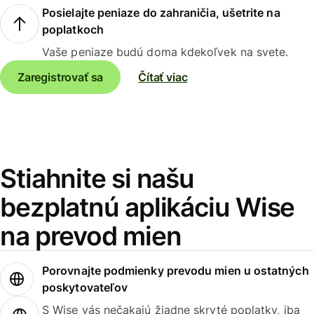
Posielajte peniaze do zahraničia, ušetrite na
poplatkoch
Vaše peniaze budú doma kdekoľvek na svete.
Zaregistrovať sa
Čítať viac
Stiahnite si našu
bezplatnú aplikáciu Wise
na prevod mien
Porovnajte podmienky prevodu mien u ostatných
poskytovateľov
S Wise vás nečakajú žiadne skryté poplatky, iba