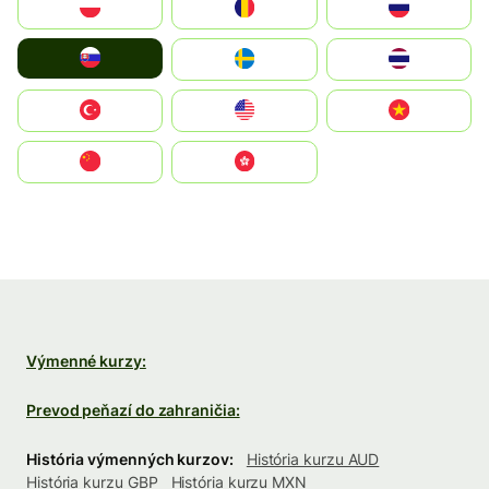
Polska
România
Россия
Slovensko
Ruoŧŧa
ไทย
Türkiye
United States
Vietnam
中国
中國香港特別行政區
Výmenné kurzy:
Prevod peňazí do zahraničia:
História výmenných kurzov:
História kurzu AUD
História kurzu GBP
História kurzu MXN