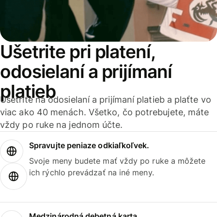
Ušetrite pri platení,
odosielaní a prijímaní
platieb
Ušetrite na odosielaní a prijímaní platieb a plaťte vo
viac ako 40 menách. Všetko, čo potrebujete, máte
vždy po ruke na jednom účte.
Spravujte peniaze odkiaľkoľvek.
Svoje meny budete mať vždy po ruke a môžete
ich rýchlo prevádzať na iné meny.
Medzinárodná debetná karta