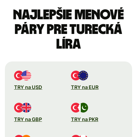
Najlepšie menové
páry pre Turecká
líra
TRY na USD
TRY na EUR
TRY na GBP
TRY na PKR