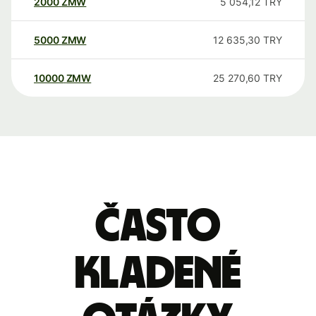
2000
ZMW
5 054,12
TRY
5000
ZMW
12 635,30
TRY
10000
ZMW
25 270,60
TRY
Často
kladené