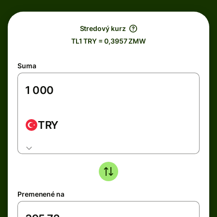
Stredový kurz
TL1 TRY = 0,3957 ZMW
Suma
TRY
Premenené na