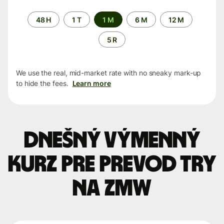
Time
48 H
1 T
1 M
6 M
12 M
period
5 R
We use the real, mid-market rate with no sneaky mark-up
to hide the fees.
Learn more
Dnešný výmenný
kurz pre prevod TRY
na ZMW