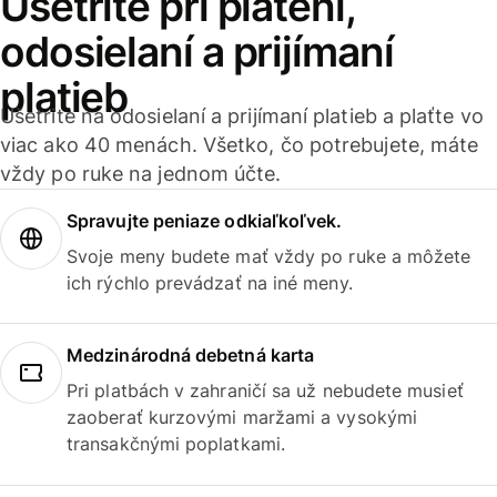
Ušetrite pri platení,
odosielaní a prijímaní
platieb
Ušetrite na odosielaní a prijímaní platieb a plaťte vo
viac ako 40 menách. Všetko, čo potrebujete, máte
vždy po ruke na jednom účte.
Spravujte peniaze odkiaľkoľvek.
Svoje meny budete mať vždy po ruke a môžete
ich rýchlo prevádzať na iné meny.
Medzinárodná debetná karta
Pri platbách v zahraničí sa už nebudete musieť
zaoberať kurzovými maržami a vysokými
transakčnými poplatkami.