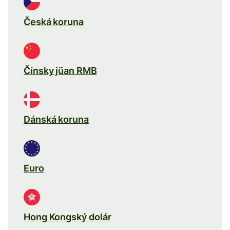
Česká koruna
Čínsky jüan RMB
Dánská koruna
Euro
Hong Kongský dolár