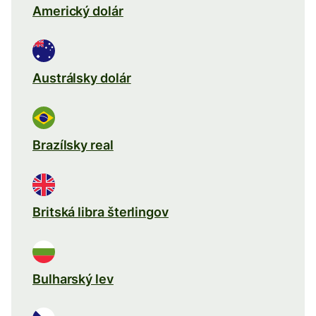
Americký dolár
Austrálsky dolár
Brazílsky real
Britská libra šterlingov
Bulharský lev